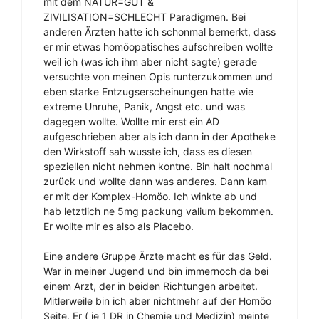
mit dem NATUR=GUT &
ZIVILISATION=SCHLECHT Paradigmen. Bei
anderen Ärzten hatte ich schonmal bemerkt, dass
er mir etwas homöopatisches aufschreiben wollte
weil ich (was ich ihm aber nicht sagte) gerade
versuchte von meinen Opis runterzukommen und
eben starke Entzugserscheinungen hatte wie
extreme Unruhe, Panik, Angst etc. und was
dagegen wollte. Wollte mir erst ein AD
aufgeschrieben aber als ich dann in der Apotheke
den Wirkstoff sah wusste ich, dass es diesen
speziellen nicht nehmen kontne. Bin halt nochmal
zurück und wollte dann was anderes. Dann kam
er mit der Komplex-Homöo. Ich winkte ab und
hab letztlich ne 5mg packung valium bekommen.
Er wollte mir es also als Placebo.
Eine andere Gruppe Ärzte macht es für das Geld.
War in meiner Jugend und bin immernoch da bei
einem Arzt, der in beiden Richtungen arbeitet.
Mitlerweile bin ich aber nichtmehr auf der Homöo
Seite. Er ( je 1 DR in Chemie und Medizin) meinte