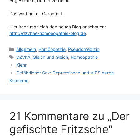
Angestellten, den er verdient.
Das wird heiter. Garantiert.
Hier kann man sich den neuen Blog anschauen:
http://dzvhae-homoeopathie-blog.de
.
Kategorien
Allgemein
,
Homöopathie
,
Pseudomedizin
Schlagwörter
DZVhÄ
,
Gleich und Gleich
,
Homöopathie
Klehr
Gefährlicher Sex: Depressionen und AIDS durch
Kondome
21 Kommentare zu „Der
gefischte Fritzsche“