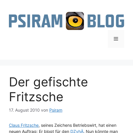
Zum
Inhalt
springen
Menü
Der gefischte
Fritzsche
17. August 2010
von
Psiram
Claus Fritzsche
, seines Zeichens Betriebswirt, hat einen
neuen Auftrag: Er blogt für den
DZvhÄ
. Nun könnte man