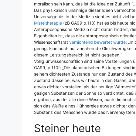
moralisch sein kann, das ist die Idee der Zukunft 
Das physikalisch unsinnige dieser Ideen vermochte 
Universalgenie. In der Medizin sieht es nicht viel b
Misteltherapie
(zB GA99 p.110) hat es bis heute ni
Anthroposophische Medizin nicht daran hindert, di
Eigenheiten ist, dass die anthroposophisch orienti
Wissenschaftsrat
vernichtend bewertet wurde
: „In
gering. Eine auch nur annähernde Gleichwertigkeit 
diesem Leistungsbereich ist nicht gegeben.“
Völlig unwissenschaftlich sind seine Vorstellungen
GA99, p.110f: „Die planetarischen Bildungen sind i
seinem dichtesten Zustande nur den Zustand des W
Zustand dasselbe, was wir heute in den Gasen, der
etwas dichter vorstellen, als der heutige Wärmesto
gasigen Substanzen der Sonne so verdichtet, daß s
ergaben, aus der alle diese Wesen, auch die höch
sich das Weiße eines Hühnereies etwas dichter den
Substanz des Menschen wurde das Nervensystem ei
Steiner heute