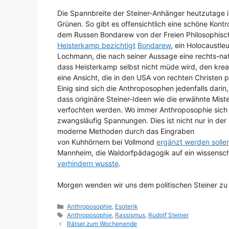
Die Spannbreite der Steiner-Anhänger heutzutage i
Grünen. So gibt es offensichtlich eine schöne Ko
dem Russen Bondarew von der Freien Philosophisch
Heisterkamp bezichtigt
Bondarew
, ein Holocaustl
Lochmann, die nach seiner Aussage eine rechts-natio
dass Heisterkamp selbst nicht müde wird, den krea
eine Ansicht, die in den USA von rechten Christen p
Einig sind sich die Anthroposophen jedenfalls darin,
dass originäre Steiner-Ideen wie die erwähnte Miste
verfochten werden. Wo immer Anthroposophie sich 
zwangsläufig Spannungen. Dies ist nicht nur in der 
moderne Methoden durch das Eingraben
von Kuhhörnern bei Vollmond
ergänzt werden solle
Mannheim, die Waldorfpädagogik auf ein wissensch
verhindern wusste
.
Morgen wenden wir uns dem politischen Steiner zu 
Kategorien
Anthroposophie
,
Esoterik
Schlagwörter
Anthroposophie
,
Rassismus
,
Rudolf Steiner
Rätsel zum Wochenende