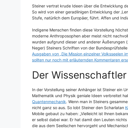
Steiner vertrat krude Ideen über die Entwicklung 
So wird von einer geradlinigen Entwicklung der ‚Lem
Stufe, natürlich dem Europäer, führt. Affen und Ind
Indigene Menschen finden diese Vorstellung höchst 
moderne Anthroposophen aber meist nicht nachvoll
wurden aufgrund dieser und anderer Äußerungen (z
Neger) Steiners Schriften von der Bundesprüfstell
Ausgaben von „Die Mission einzelner Volksseelen
sollten nur noch mit erläuternden Kommentaren ers
Der Wissenschaftler
In der Vorstellung seiner Anhänger ist Steiner ein U
Mathematik und Physik geniale Ideen verbreitet ha
Quantenmechanik
. Wenn man in Steiners gesammelt
nicht ganz so aus. So lobt Steiner den Scharlatan
K
Mobile gebaut zu haben: „Vielleicht ist Ihnen bekan
er selbst dabei war. Er hat damit den Leuten nichts
die aus dem Seelischen hervorgeht und Mechanische