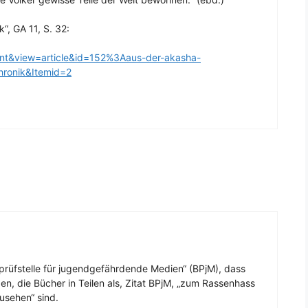
“, GA 11, S. 32:
tent&view=article&id=152%3Aaus-der-akasha-
hronik&Itemid=2
rüfstelle für jugendgefährdende Medien“ (BPjM), dass
ben, die Bücher in Teilen als, Zitat BPjM, „zum Rassenhass
usehen“ sind.