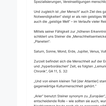
Spezialisierungen, Vereinseitigungen menschli
Und zugleich ist „der Mensch“ auch Ziel des 
Notwendigkeiten“ steigt er als rein geistiges W
auch die „geistige Welt“ – im Verlaufe vieler R
Mittels seiner Fähigkeit zur „höheren Erkenntn
schildert uns Steiner die „Menschheitsentwicke
„Planeten“:
Saturn, Sonne, Mond, Erde, Jupiter, Venus, Vul
Zurzeit befindet sich die Menschheit auf der E
und „hyperboräischen“ Zeit, es folgten „Lemurie
Chronik“, GA 11, S. 32:
„Und von einem kleinen Teil [der Atlantier] s
gegenwärtige Kulturmenschheit gehört.“
„Arier“ benutzt Steiner synonym zu „Europäer
entscheidende Rolle – wie sollten sie auch, 
Nachkommen heute noch als so genannte wilde