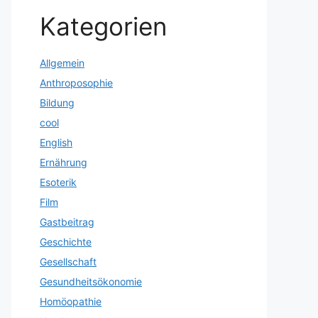
Kategorien
Allgemein
Anthroposophie
Bildung
cool
English
Ernährung
Esoterik
Film
Gastbeitrag
Geschichte
Gesellschaft
Gesundheitsökonomie
Homöopathie