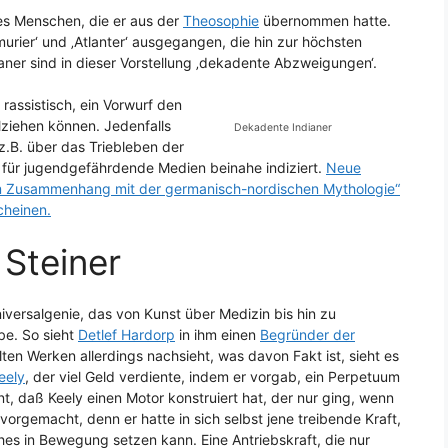
des Menschen, die er aus der
Theosophie
übernommen hatte.
urier‘ und ‚Atlanter‘ ausgegangen, die hin zur höchsten
ianer sind in dieser Vorstellung ‚dekadente Abzweigungen‘.
rassistisch, ein Vorwurf den
ziehen können. Jedenfalls
Dekadente Indianer
.B. über das Triebleben der
e für jugendgefährdende Medien beinahe indiziert.
Neue
 im Zusammenhang mit der germanisch-nordischen Mythologie“
cheinen.
 Steiner
niversalgenie, das von Kunst über Medizin bis hin zu
be. So sieht
Detlef Hardorp
in ihm einen
Begründer der
en Werken allerdings nachsieht, was davon Fakt ist, sieht es
eely
, der viel Geld verdiente, indem er vorgab, ein Perpetuum
nt, daß Keely einen Motor konstruiert hat, der nur ging, wenn
 vorgemacht, denn er hatte in sich selbst jene treibende Kraft,
s in Bewegung setzen kann. Eine Antriebskraft, die nur