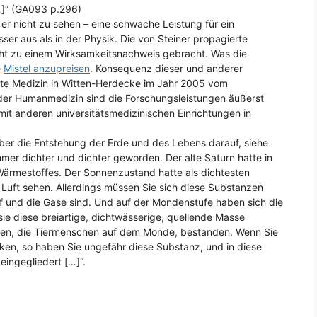
[…]“ (GA093 p.296)
er nicht zu sehen – eine schwache Leistung für ein
esser aus als in der Physik. Die von Steiner propagierte
cht zu einem Wirksamkeitsnachweis gebracht. Was die
e
Mistel anzupreisen
. Konsequenz dieser und anderer
erte Medizin in Witten-Herdecke im Jahr 2005 vom
 der Humanmedizin sind die Forschungsleistungen äußerst
mit anderen universitätsmedizinischen Einrichtungen in
 über die Entstehung der Erde und des Lebens darauf, siehe
mmer dichter und dichter geworden. Der alte Saturn hatte in
ärmestoffes. Der Sonnenzustand hatte als dichtesten
 Luft sehen. Allerdings müssen Sie sich diese Substanzen
ff und die Gase sind. Und auf der Mondenstufe haben sich die
ie diese breiartige, dichtwässerige, quellende Masse
sten, die Tiermenschen auf dem Monde, bestanden. Wenn Sie
ken, so haben Sie ungefähr diese Substanz, und in diese
ngegliedert […]“.