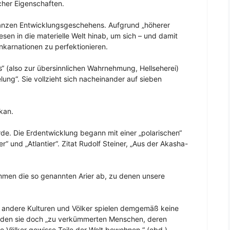
cher Eigenschaften.
ganzen Entwicklungsgeschehens. Aufgrund „höherer
esen in die materielle Welt hinab, um sich – und damit
einkarnationen zu perfektionieren.
is“ (also zur übersinnlichen Wahrnehmung, Hellseherei)
lung“. Sie vollzieht sich nacheinander auf sieben
kan.
rde. Die Erdentwicklung begann mit einer „polarischen“
r“ und „Atlantier“. Zitat Rudolf Steiner, „Aus der Akasha-
tammen die so genannten Arier ab, zu denen unsere
“, andere Kulturen und Völker spielen demgemäß keine
wurden sie doch „zu verkümmerten Menschen, deren
 Völker gewisse Teile der Welt bewohnen.“ (ebd.)