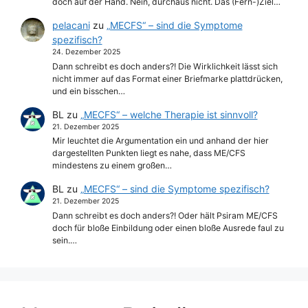
doch auf der Hand. Nein, durchaus nicht. Das (Fern-)Ziel…
pelacani
zu
„MECFS“ – sind die Symptome
spezifisch?
24. Dezember 2025
Dann schreibt es doch anders?! Die Wirklichkeit lässt sich
nicht immer auf das Format einer Briefmarke plattdrücken,
und ein bisschen…
BL
zu
„MECFS“ – welche Therapie ist sinnvoll?
21. Dezember 2025
Mir leuchtet die Argumentation ein und anhand der hier
dargestellten Punkten liegt es nahe, dass ME/CFS
mindestens zu einem großen…
BL
zu
„MECFS“ – sind die Symptome spezifisch?
21. Dezember 2025
Dann schreibt es doch anders?! Oder hält Psiram ME/CFS
doch für bloße Einbildung oder einen bloße Ausrede faul zu
sein.…