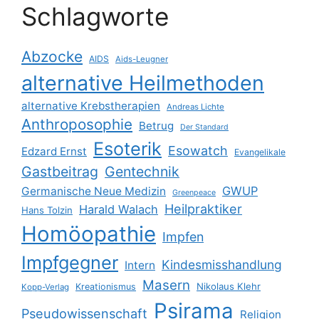
Schlagworte
Abzocke
AIDS
Aids-Leugner
alternative Heilmethoden
alternative Krebstherapien
Andreas Lichte
Anthroposophie
Betrug
Der Standard
Esoterik
Esowatch
Edzard Ernst
Evangelikale
Gastbeitrag
Gentechnik
GWUP
Germanische Neue Medizin
Greenpeace
Heilpraktiker
Harald Walach
Hans Tolzin
Homöopathie
Impfen
Impfgegner
Kindesmisshandlung
Intern
Masern
Nikolaus Klehr
Kreationismus
Kopp-Verlag
Psirama
Pseudowissenschaft
Religion