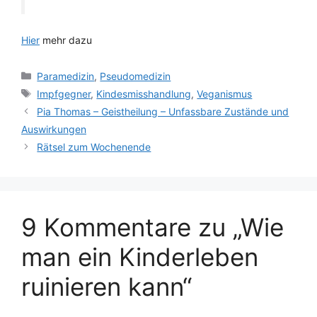
Hier
mehr dazu
Kategorien
Paramedizin
,
Pseudomedizin
Schlagwörter
Impfgegner
,
Kindesmisshandlung
,
Veganismus
Pia Thomas – Geistheilung – Unfassbare Zustände und
Auswirkungen
Rätsel zum Wochenende
9 Kommentare zu „Wie
man ein Kinderleben
ruinieren kann“