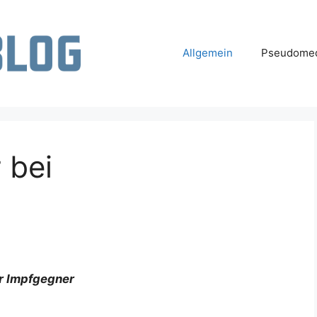
Allgemein
Pseudomed
 bei
r Impfgegner