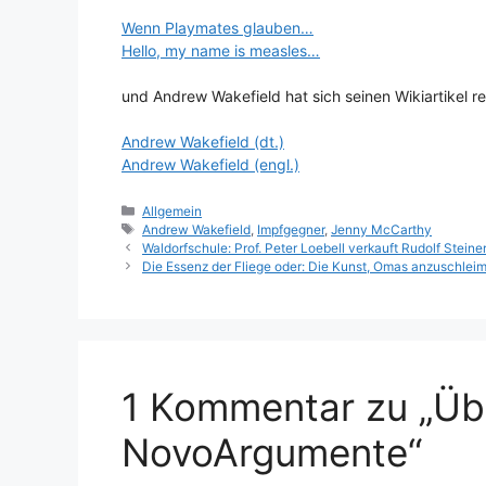
Wenn Playmates glauben…
Hello, my name is measles…
und Andrew Wakefield hat sich seinen Wikiartikel re
Andrew Wakefield (dt.)
Andrew Wakefield (engl.)
Kategorien
Allgemein
Schlagwörter
Andrew Wakefield
,
Impfgegner
,
Jenny McCarthy
Waldorfschule: Prof. Peter Loebell verkauft Rudolf Steine
Die Essenz der Fliege oder: Die Kunst, Omas anzuschlei
1 Kommentar zu „Üb
NovoArgumente“