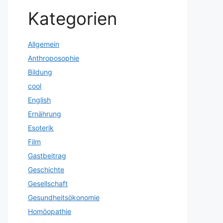
Kategorien
Allgemein
Anthroposophie
Bildung
cool
English
Ernährung
Esoterik
Film
Gastbeitrag
Geschichte
Gesellschaft
Gesundheitsökonomie
Homöopathie