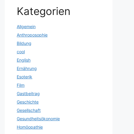
Kategorien
Allgemein
Anthroposophie
Bildung
cool
English
Ernährung
Esoterik
Film
Gastbeitrag
Geschichte
Gesellschaft
Gesundheitsökonomie
Homöopathie