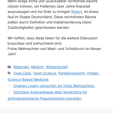
Wenn einige Ärzte und Quacksalber rechtsfreie Räume
nützen können, um Patienten über Jahre finanziell
auszusaugen und ins Grab zu bringen (
Klehr
), ist etwas
faul im Staate Deutschland. Diese rechtsfreien Räume
sollten durch Definition und Implementierung klarer
Zuständigkeiten geschlossen werden.
Wir hoffen, dass diese Ideen für die weitere Diskussion
brauchbar und befruchtend sind.
Frohe Weihnachten und Mast- und Schotbruch im Neuen
Jahr!
Kategorien
Allgemein
,
Medizin
,
Wissenschaft
Schlagwörter
Open Data
,
Open Science
,
Parteiprogramm
,
Piraten
,
Science-Based Medicine
Unseren Lesern wünschen wir frohe Weihnachten.
Techniker Krankenkasse lässt Versicherte für
anthroposophische Pseudomedizin bezahlen