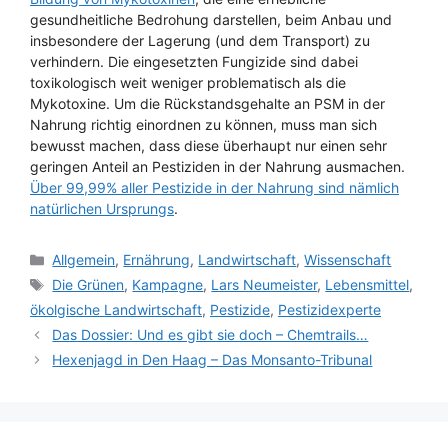
gesundheitliche Bedrohung darstellen, beim Anbau und
insbesondere der Lagerung (und dem Transport) zu
verhindern. Die eingesetzten Fungizide sind dabei
toxikologisch weit weniger problematisch als die
Mykotoxine. Um die Rückstandsgehalte an PSM in der
Nahrung richtig einordnen zu können, muss man sich
bewusst machen, dass diese überhaupt nur einen sehr
geringen Anteil an Pestiziden in der Nahrung ausmachen.
Über 99,99% aller Pestizide in der Nahrung sind nämlich
natürlichen Ursprungs
.
Kategorien
Allgemein
,
Ernährung
,
Landwirtschaft
,
Wissenschaft
Schlagwörter
Die Grünen
,
Kampagne
,
Lars Neumeister
,
Lebensmittel
,
ökolgische Landwirtschaft
,
Pestizide
,
Pestizidexperte
Das Dossier: Und es gibt sie doch – Chemtrails…
Hexenjagd in Den Haag – Das Monsanto-Tribunal