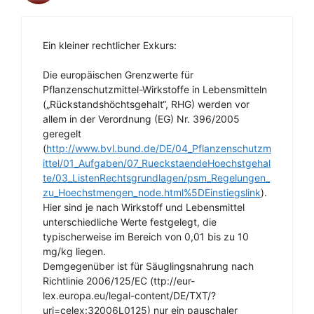
Ein kleiner rechtlicher Exkurs:
Die europäischen Grenzwerte für
Pflanzenschutzmittel-Wirkstoffe in Lebensmitteln
(„Rückstandshöchtsgehalt“, RHG) werden vor
allem in der Verordnung (EG) Nr. 396/2005
geregelt
(
http://www.bvl.bund.de/DE/04_Pflanzenschutzm
ittel/01_Aufgaben/07_RueckstaendeHoechstgehal
te/03_ListenRechtsgrundlagen/psm_Regelungen_
zu_Hoechstmengen_node.html%5DEinstiegslink
).
Hier sind je nach Wirkstoff und Lebensmittel
unterschiedliche Werte festgelegt, die
typischerweise im Bereich von 0,01 bis zu 10
mg/kg liegen.
Demgegenüber ist für Säuglingsnahrung nach
Richtlinie 2006/125/EC (ttp://eur-
lex.europa.eu/legal-content/DE/TXT/?
uri=celex:32006L0125) nur ein pauschaler