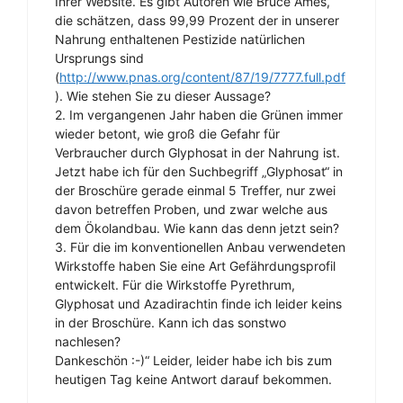
Ihrer Website. Es gibt Autoren wie Bruce Ames,
die schätzen, dass 99,99 Prozent der in unserer
Nahrung enthaltenen Pestizide natürlichen
Ursprungs sind
(
http://www.pnas.org/content/87/19/7777.full.pdf
). Wie stehen Sie zu dieser Aussage?
2. Im vergangenen Jahr haben die Grünen immer
wieder betont, wie groß die Gefahr für
Verbraucher durch Glyphosat in der Nahrung ist.
Jetzt habe ich für den Suchbegriff „Glyphosat“ in
der Broschüre gerade einmal 5 Treffer, nur zwei
davon betreffen Proben, und zwar welche aus
dem Ökolandbau. Wie kann das denn jetzt sein?
3. Für die im konventionellen Anbau verwendeten
Wirkstoffe haben Sie eine Art Gefährdungsprofil
entwickelt. Für die Wirkstoffe Pyrethrum,
Glyphosat und Azadirachtin finde ich leider keins
in der Broschüre. Kann ich das sonstwo
nachlesen?
Dankeschön :-)“ Leider, leider habe ich bis zum
heutigen Tag keine Antwort darauf bekommen.