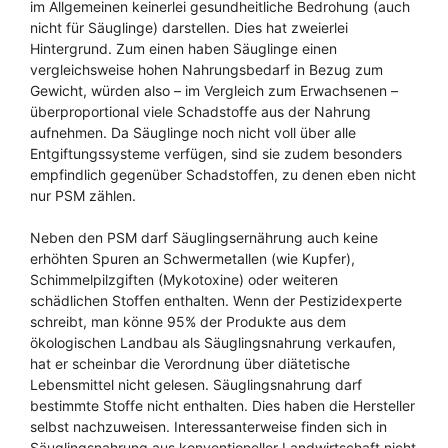
im Allgemeinen keinerlei gesundheitliche Bedrohung (auch
nicht für Säuglinge) darstellen. Dies hat zweierlei
Hintergrund. Zum einen haben Säuglinge einen
vergleichsweise hohen Nahrungsbedarf in Bezug zum
Gewicht, würden also – im Vergleich zum Erwachsenen –
überproportional viele Schadstoffe aus der Nahrung
aufnehmen. Da Säuglinge noch nicht voll über alle
Entgiftungssysteme verfügen, sind sie zudem besonders
empfindlich gegenüber Schadstoffen, zu denen eben nicht
nur PSM zählen.
Neben den PSM darf Säuglingsernährung auch keine
erhöhten Spuren an Schwermetallen (wie Kupfer),
Schimmelpilzgiften (Mykotoxine) oder weiteren
schädlichen Stoffen enthalten. Wenn der Pestizidexperte
schreibt, man könne 95% der Produkte aus dem
ökologischen Landbau als Säuglingsnahrung verkaufen,
hat er scheinbar die Verordnung über diätetische
Lebensmittel nicht gelesen. Säuglingsnahrung darf
bestimmte Stoffe nicht enthalten. Dies haben die Hersteller
selbst nachzuweisen. Interessanterweise finden sich in
Säuglingsnahrung aus konventioneller Landwirtschaft nicht