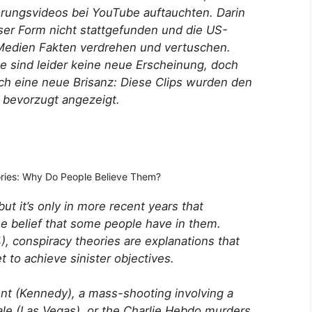
wörungsvideos bei YouTube auftauchten. Darin
ieser Form nicht stattgefunden und die US-
edien Fakten verdrehen und vertuschen.
e sind leider keine neue Erscheinung, doch
ch eine neue Brisanz: Diese Clips wurden den
 bevorzugt angezeigt.
ries: Why Do People Believe Them?
ut it’s only in more recent years that
e belief that some people have in them.
), conspiracy theories are explanations that
t to achieve sinister objectives.
ident (Kennedy), a mass-shooting involving a
le (Las Vegas), or the Charlie Hebdo murders,