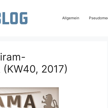
Allgemein
Pseudomed
siram-
 (KW40, 2017)