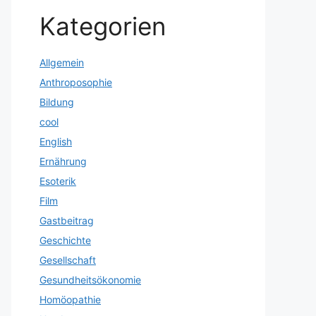
Kategorien
Allgemein
Anthroposophie
Bildung
cool
English
Ernährung
Esoterik
Film
Gastbeitrag
Geschichte
Gesellschaft
Gesundheitsökonomie
Homöopathie