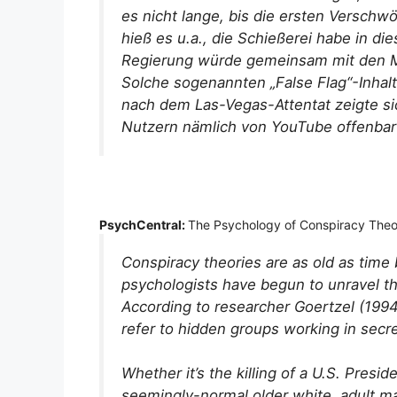
es nicht lange, bis die ersten Versch
hieß es u.a., die Schießerei habe in d
Regierung würde gemeinsam mit den M
Solche sogenannten „False Flag“-Inhalt
nach dem Las-Vegas-Attentat zeigte si
Nutzern nämlich von YouTube offenbar
PsychCentral:
The Psychology of Conspiracy Theo
Conspiracy theories are as old as time b
psychologists have begun to unravel th
According to researcher Goertzel (1994
refer to hidden groups working in secre
Whether it’s the killing of a U.S. Pres
seemingly-normal older white, adult ma