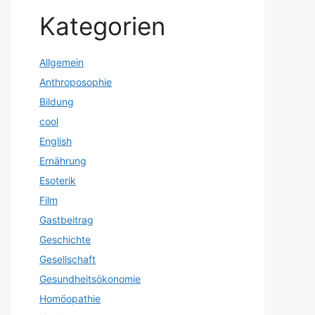
Kategorien
Allgemein
Anthroposophie
Bildung
cool
English
Ernährung
Esoterik
Film
Gastbeitrag
Geschichte
Gesellschaft
Gesundheitsökonomie
Homöopathie