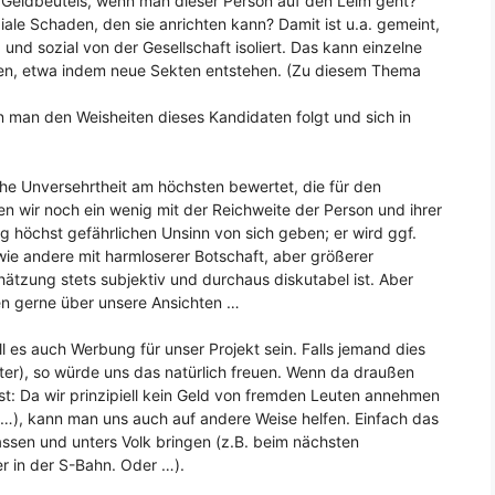
 Geldbeutels, wenn man dieser Person auf den Leim geht?
oziale Schaden, den sie anrichten kann? Damit ist u.a. gemeint,
 und sozial von der Gesellschaft isoliert. Das kann einzelne
en, etwa indem neue Sekten entstehen. (Zu diesem Thema
n man den Weisheiten dieses Kandidaten folgt und sich in
che Unversehrtheit am höchsten bewertet, die für den
 wir noch ein wenig mit der Reichweite der Person und ihrer
höchst gefährlichen Unsinn von sich geben; er wird ggf.
wie andere mit harmloserer Botschaft, aber größerer
hätzung stets subjektiv und durchaus diskutabel ist. Aber
en gerne über unsere Ansichten …
ll es auch Werbung für unser Projekt sein. Falls jemand dies
ieter), so würde uns das natürlich freuen. Wenn da draußen
t: Da wir prinzipiell kein Geld von fremden Leuten annehmen
l …), kann man uns auch auf andere Weise helfen. Einfach das
assen und unters Volk bringen (z.B. beim nächsten
r in der S-Bahn. Oder …).