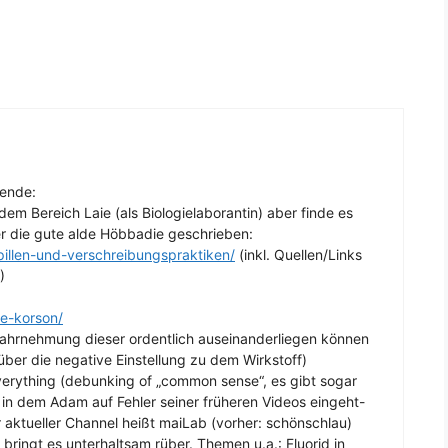
gende:
em Bereich Laie (als Biologielaborantin) aber finde es
ber die gute alde Höbbadie geschrieben:
illen-und-verschreibungspraktiken/
(inkl. Quellen/Links
)
e-korson/
Wahrnehmung dieser ordentlich auseinanderliegen können
über die negative Einstellung zu dem Wirkstoff)
erything (debunking of „common sense“, es gibt sogar
 in dem Adam auf Fehler seiner früheren Videos eingeht-
r aktueller Channel heißt maiLab (vorher: schönschlau)
bringt es unterhaltsam rüber. Themen u.a.: Fluorid in