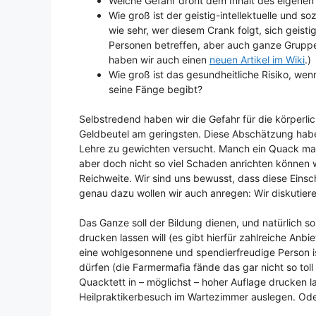
Welche Gefahr droht dem Inhalt des eigenen
Wie groß ist der geistig-intellektuelle und s
wie sehr, wer diesem Crank folgt, sich geistig
Personen betreffen, aber auch ganze Grupp
haben wir auch einen
neuen Artikel im Wiki
.)
Wie groß ist das gesundheitliche Risiko, wen
seine Fänge begibt?
Selbstredend haben wir die Gefahr für die körperli
Geldbeutel am geringsten. Diese Abschätzung haben
Lehre zu gewichten versucht. Manch ein Quack mag 
aber doch nicht so viel Schaden anrichten können 
Reichweite. Wir sind uns bewusst, dass diese Einsc
genau dazu wollen wir auch anregen: Wir diskutier
Das Ganze soll der Bildung dienen, und natürlich so
drucken lassen will (es gibt hierfür zahlreiche Anb
eine wohlgesonnene und spendierfreudige Person is
dürfen (die Farmermafia fände das gar nicht so tol
Quacktett in – möglichst – hoher Auflage drucken l
Heilpraktikerbesuch im Wartezimmer auslegen. Ode