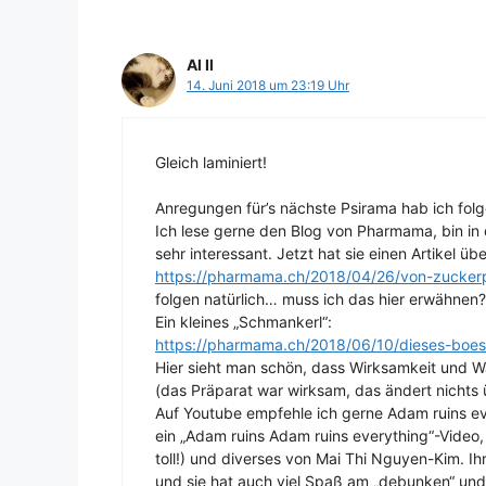
Al Il
14. Juni 2018 um 23:19 Uhr
Gleich laminiert!
Anregungen für’s nächste Psirama hab ich fol
Ich lese gerne den Blog von Pharmama, bin in d
sehr interessant. Jetzt hat sie einen Artikel ü
https://pharmama.ch/2018/04/26/von-zuckerp
folgen natürlich… muss ich das hier erwähnen?
Ein kleines „Schmankerl“:
https://pharmama.ch/2018/06/10/dieses-boes
Hier sieht man schön, dass Wirksamkeit und 
(das Präparat war wirksam, das ändert nichts 
Auf Youtube empfehle ich gerne Adam ruins ev
ein „Adam ruins Adam ruins everything“-Video,
toll!) und diverses von Mai Thi Nguyen-Kim. Ih
und sie hat auch viel Spaß am „debunken“ und 