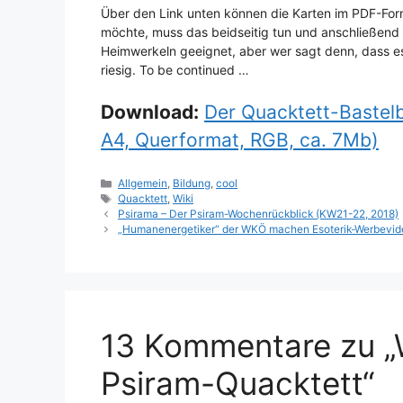
Über den Link unten können die Karten im PDF-For
möchte, muss das beidseitig tun und anschließend z
Heimwerkeln geeignet, aber wer sagt denn, dass es
riesig. To be continued …
Download:
Der Quacktett-Bastel
A4, Querformat, RGB, ca. 7Mb)
Kategorien
Allgemein
,
Bildung
,
cool
Schlagwörter
Quacktett
,
Wiki
Psirama – Der Psiram-Wochenrückblick (KW21-22, 2018)
„Humanenergetiker“ der WKÖ machen Esoterik-Werbevid
13 Kommentare zu „W
Psiram-Quacktett“