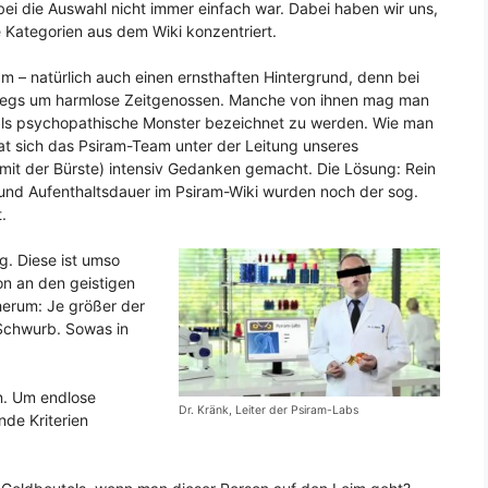
i die Auswahl nicht immer einfach war. Dabei haben wir uns,
 Kategorien aus dem Wiki konzentriert.
m – natürlich auch einen ernsthaften Hintergrund, denn bei
swegs um harmlose Zeitgenossen. Manche von ihnen mag man
 als psychopathische Monster bezeichnet zu werden. Wie man
at sich das Psiram-Team unter der Leitung unseres
mit der Bürste) intensiv Gedanken gemacht. Die Lösung: Rein
) und Aufenthaltsdauer im Psiram-Wiki wurden noch der sog.
.
g. Diese ist umso
ion an den geistigen
erum: Je größer der
 Schwurb. Sowas in
en. Um endlose
Dr. Kränk, Leiter der Psiram-Labs
nde Kriterien