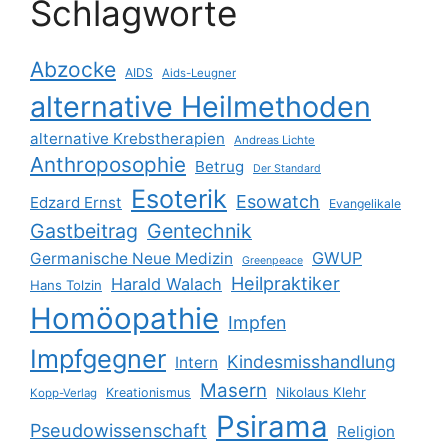
Schlagworte
Abzocke
AIDS
Aids-Leugner
alternative Heilmethoden
alternative Krebstherapien
Andreas Lichte
Anthroposophie
Betrug
Der Standard
Esoterik
Esowatch
Edzard Ernst
Evangelikale
Gastbeitrag
Gentechnik
GWUP
Germanische Neue Medizin
Greenpeace
Heilpraktiker
Harald Walach
Hans Tolzin
Homöopathie
Impfen
Impfgegner
Kindesmisshandlung
Intern
Masern
Nikolaus Klehr
Kreationismus
Kopp-Verlag
Psirama
Pseudowissenschaft
Religion