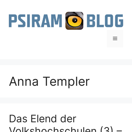
Zum
Inhalt
springen
Menü
Anna Templer
Das Elend der
Volkshochschulen (3) –