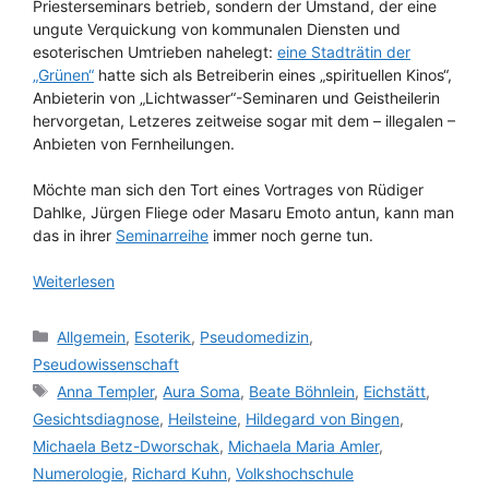
Priesterseminars betrieb, sondern der Umstand, der eine
ungute Verquickung von kommunalen Diensten und
esoterischen Umtrieben nahelegt:
eine Stadträtin der
„Grünen“
hatte sich als Betreiberin eines „spirituellen Kinos“,
Anbieterin von „Lichtwasser“-Seminaren und Geistheilerin
hervorgetan, Letzeres zeitweise sogar mit dem – illegalen –
Anbieten von Fernheilungen.
Möchte man sich den Tort eines Vortrages von Rüdiger
Dahlke, Jürgen Fliege oder Masaru Emoto antun, kann man
das in ihrer
Seminarreihe
immer noch gerne tun.
Weiterlesen
Kategorien
Allgemein
,
Esoterik
,
Pseudomedizin
,
Pseudowissenschaft
Schlagwörter
Anna Templer
,
Aura Soma
,
Beate Böhnlein
,
Eichstätt
,
Gesichtsdiagnose
,
Heilsteine
,
Hildegard von Bingen
,
Michaela Betz-Dworschak
,
Michaela Maria Amler
,
Numerologie
,
Richard Kuhn
,
Volkshochschule