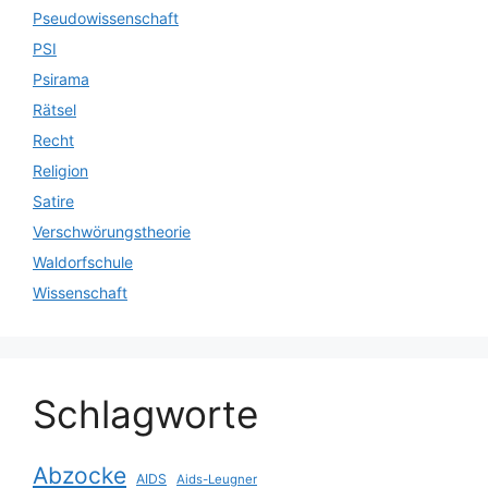
Pseudowissenschaft
PSI
Psirama
Rätsel
Recht
Religion
Satire
Verschwörungstheorie
Waldorfschule
Wissenschaft
Schlagworte
Abzocke
AIDS
Aids-Leugner