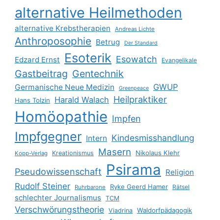
alternative Heilmethoden
alternative Krebstherapien
Andreas Lichte
Anthroposophie
Betrug
Der Standard
Esoterik
Esowatch
Edzard Ernst
Evangelikale
Gastbeitrag
Gentechnik
GWUP
Germanische Neue Medizin
Greenpeace
Heilpraktiker
Harald Walach
Hans Tolzin
Homöopathie
Impfen
Impfgegner
Kindesmisshandlung
Intern
Masern
Nikolaus Klehr
Kreationismus
Kopp-Verlag
Psirama
Pseudowissenschaft
Religion
Rudolf Steiner
Ryke Geerd Hamer
Rätsel
Ruhrbarone
schlechter Journalismus
TCM
Verschwörungstheorie
Waldorfpädagogik
Viadrina