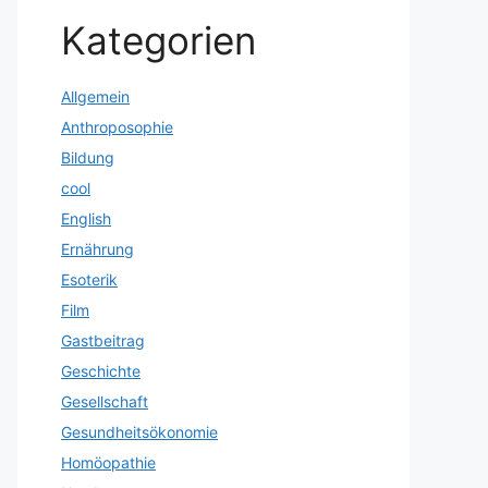
Kategorien
Allgemein
Anthroposophie
Bildung
cool
English
Ernährung
Esoterik
Film
Gastbeitrag
Geschichte
Gesellschaft
Gesundheitsökonomie
Homöopathie