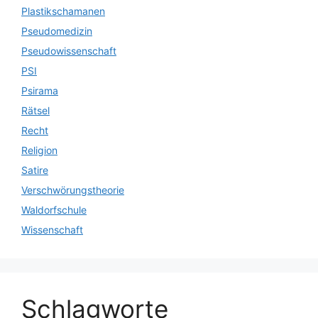
Plastikschamanen
Pseudomedizin
Pseudowissenschaft
PSI
Psirama
Rätsel
Recht
Religion
Satire
Verschwörungstheorie
Waldorfschule
Wissenschaft
Schlagworte