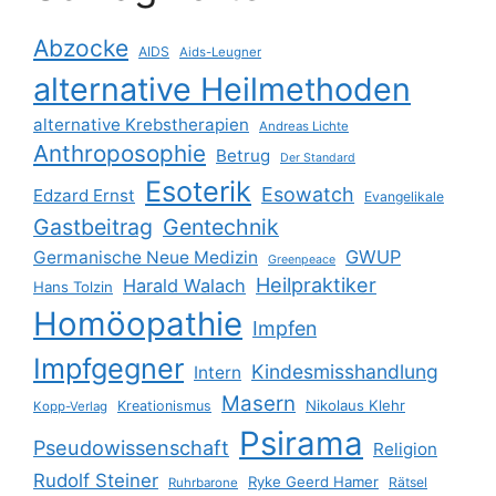
Abzocke
AIDS
Aids-Leugner
alternative Heilmethoden
alternative Krebstherapien
Andreas Lichte
Anthroposophie
Betrug
Der Standard
Esoterik
Esowatch
Edzard Ernst
Evangelikale
Gastbeitrag
Gentechnik
GWUP
Germanische Neue Medizin
Greenpeace
Heilpraktiker
Harald Walach
Hans Tolzin
Homöopathie
Impfen
Impfgegner
Kindesmisshandlung
Intern
Masern
Nikolaus Klehr
Kreationismus
Kopp-Verlag
Psirama
Pseudowissenschaft
Religion
Rudolf Steiner
Ryke Geerd Hamer
Rätsel
Ruhrbarone