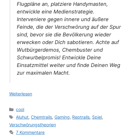
Flugpläne an, platziere Handymasten,
entwickle eine Medienstrategie.
Interveniere gegen innere und äußere
Feinde, die der Verschwörung auf der Spur
sind, bevor sie die Bevölkerung wieder
erwecken oder Dich sabotieren. Achte auf
Wutbürgerdemos, Chembuster und
Schwurbelpromis! Entwickle Deine
Einsatzmittel weiter und finde Deinen Weg
zur maximalen Macht.
Weiterlesen
Kategorien
cool
Schlagwörter
Aluhut
,
Chemtrails
,
Gaming
,
Reptrails
,
Spiel
,
Verschwörungstheorien
7 Kommentare