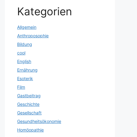
Kategorien
Allgemein
Anthroposophie
Bildung
cool
English
Ernährung
Esoterik
Film
Gastbeitrag
Geschichte
Gesellschaft
Gesundheitsökonomie
Homöopathie