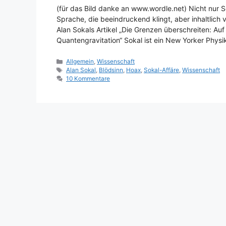
(für das Bild danke an www.wordle.net) Nicht nur S
Sprache, die beeindruckend klingt, aber inhaltlich v
Alan Sokals Artikel „Die Grenzen überschreiten: A
Quantengravitation“ Sokal ist ein New Yorker Physi
Kategorien
Allgemein
,
Wissenschaft
Schlagwörter
Alan Sokal
,
Blödsinn
,
Hoax
,
Sokal-Affäre
,
Wissenschaft
10 Kommentare