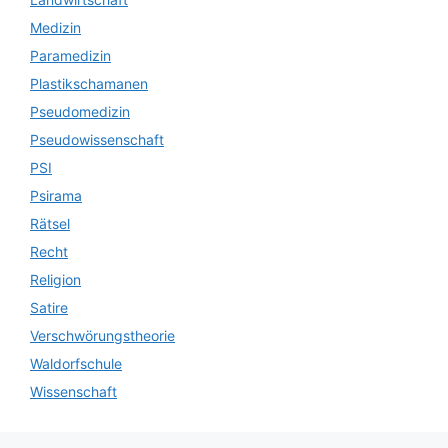
Medizin
Paramedizin
Plastikschamanen
Pseudomedizin
Pseudowissenschaft
PSI
Psirama
Rätsel
Recht
Religion
Satire
Verschwörungstheorie
Waldorfschule
Wissenschaft