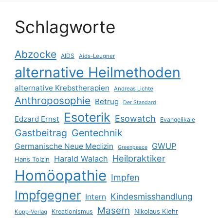
Schlagworte
Abzocke
AIDS
Aids-Leugner
alternative Heilmethoden
alternative Krebstherapien
Andreas Lichte
Anthroposophie
Betrug
Der Standard
Esoterik
Esowatch
Edzard Ernst
Evangelikale
Gastbeitrag
Gentechnik
GWUP
Germanische Neue Medizin
Greenpeace
Heilpraktiker
Harald Walach
Hans Tolzin
Homöopathie
Impfen
Impfgegner
Kindesmisshandlung
Intern
Masern
Nikolaus Klehr
Kreationismus
Kopp-Verlag