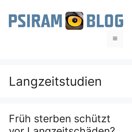
Zum
Inhalt
springen
Menü
Langzeitstudien
Früh sterben schützt
vor Langzeitschäden?