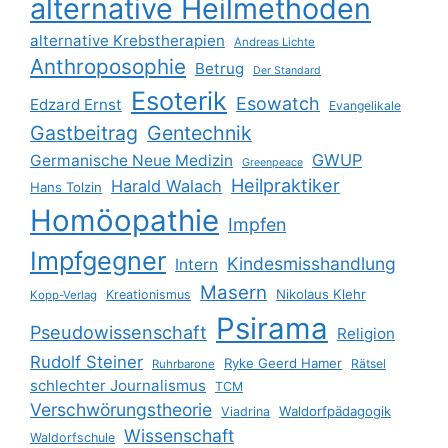
alternative Heilmethoden
alternative Krebstherapien
Andreas Lichte
Anthroposophie
Betrug
Der Standard
Esoterik
Esowatch
Edzard Ernst
Evangelikale
Gastbeitrag
Gentechnik
GWUP
Germanische Neue Medizin
Greenpeace
Heilpraktiker
Harald Walach
Hans Tolzin
Homöopathie
Impfen
Impfgegner
Kindesmisshandlung
Intern
Masern
Nikolaus Klehr
Kreationismus
Kopp-Verlag
Psirama
Pseudowissenschaft
Religion
Rudolf Steiner
Ryke Geerd Hamer
Rätsel
Ruhrbarone
schlechter Journalismus
TCM
Verschwörungstheorie
Waldorfpädagogik
Viadrina
Wissenschaft
Waldorfschule