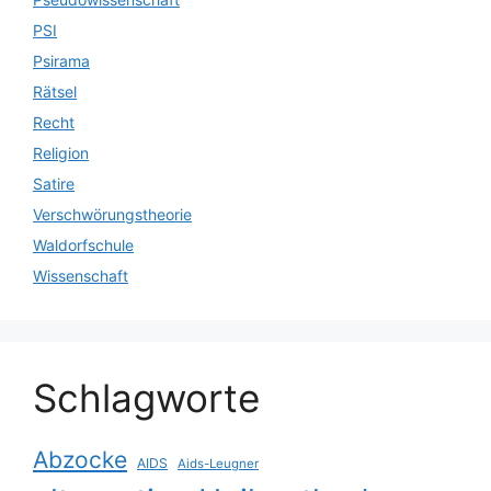
PSI
Psirama
Rätsel
Recht
Religion
Satire
Verschwörungstheorie
Waldorfschule
Wissenschaft
Schlagworte
Abzocke
AIDS
Aids-Leugner