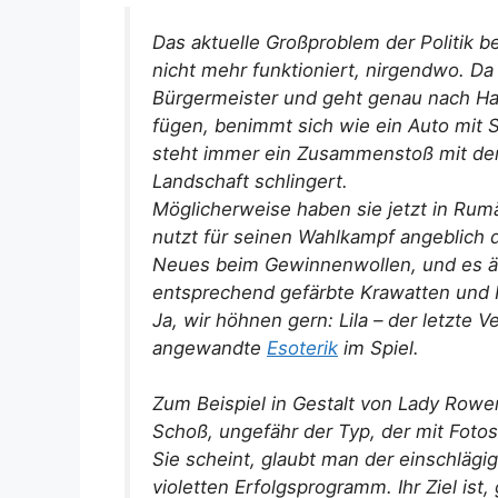
Das aktuelle Großproblem der Politik b
nicht mehr funktioniert, nirgendwo. Da
Bürgermeister und geht genau nach Hand
fügen, benimmt sich wie ein Auto mit
steht immer ein Zusammenstoß mit der 
Landschaft schlingert.
Möglicherweise haben sie jetzt in Rum
nutzt für seinen Wahlkampf angeblich di
Neues beim Gewinnenwollen, und es äuß
entsprechend gefärbte Krawatten und Pu
Ja, wir höhnen gern: Lila – der letzte V
angewandte
Esoterik
im Spiel.
Zum Beispiel in Gestalt von Lady Rowe
Schoß, ungefähr der Typ, der mit Fotos
Sie scheint, glaubt man der einschlägi
violetten Erfolgsprogramm. Ihr Ziel ist