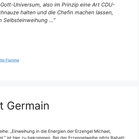
Gott-Universum, also im Prinzip eine Art CDU-
Schnauze halten und die Chefin machen lassen,
n Selbsteinweihung …“
ette Flamme
nt Germain
he: „Einweihung in die Energien der Erzengel Michael,
el.“ ist hier zu bekommen. Bei der Erzengelweihe gibts Rabatt: