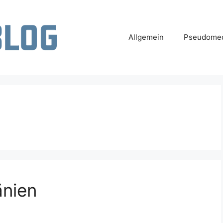
Allgemein
Pseudomed
änien