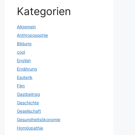
Kategorien
Allgemein
Anthroposophie
Bildung
cool
English
Ernährung
Esoterik
Film
Gastbeitrag
Geschichte
Gesellschaft
Gesundheitsökonomie
Homöopathie