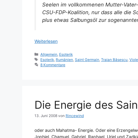
Seelen im vollkommenen Mutter-Vater-
CSU-FDP-Koalition, nur dass alle die 
plus etwas Salbungsöl zur sogenannte
Weiterlesen
Kategorien
Allgemein
,
Esoterik
Schlagwörter
Esoterik
,
Rumänien
,
Saint Germain
,
Traian Băsescu
,
Viol
8 Kommentare
Die Energie des Sai
13. Juni 2008
von
Rincewind
oder auch Mahatma- Energie. Oder eine Erzengelwei
Jophiel, Chamuel, Gabriel, Raphael, Uriel und Zadki