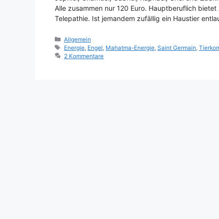
Alle zusammen nur 120 Euro. Hauptberuflich bietet 
Telepathie. Ist jemandem zufällig ein Haustier ent
Kategorien
Allgemein
Schlagwörter
Energie
,
Engel
,
Mahatma-Energie
,
Saint Germain
,
Tierko
2 Kommentare