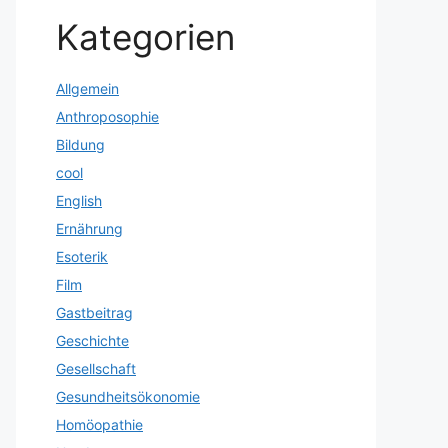
Kategorien
Allgemein
Anthroposophie
Bildung
cool
English
Ernährung
Esoterik
Film
Gastbeitrag
Geschichte
Gesellschaft
Gesundheitsökonomie
Homöopathie