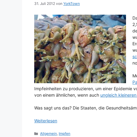
31. Juli 2012
von
YorkTown
Da
2,
de
wu
Er
wu
sc
no
Me
Pa
Impfeinheiten zu produzieren, um einer Epidemie v
von einem ähnlichen, wenn auch
ungleich kleineren
Was sagt uns das? Die Staaten, die Gesundheitsäm
Weiterlesen
Kategorien
Allgemein
,
Impfen