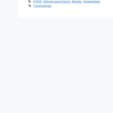
Schlagwörter
H7N3
,
Hühnervernichtung
,
Mexiko
,
Vogelgrippe
1 Kommentar