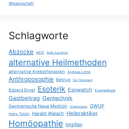
Wissenschaft
Schlagworte
Abzocke
AIDS
Aids-Leugner
alternative Heilmethoden
alternative Krebstherapien
Andreas Lichte
Anthroposophie
Betrug
Der Standard
Esoterik
Esowatch
Edzard Ernst
Evangelikale
Gastbeitrag
Gentechnik
GWUP
Germanische Neue Medizin
Greenpeace
Heilpraktiker
Harald Walach
Hans Tolzin
Homöopathie
Impfen