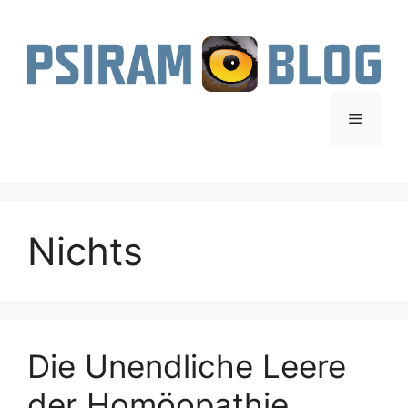
Zum
Inhalt
springen
Menü
Nichts
Die Unendliche Leere
der Homöopathie