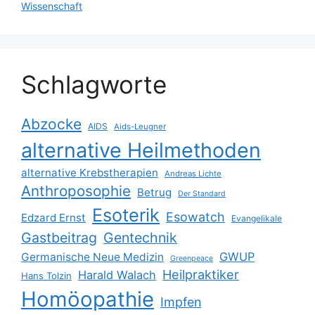
Wissenschaft
Schlagworte
Abzocke
AIDS
Aids-Leugner
alternative Heilmethoden
alternative Krebstherapien
Andreas Lichte
Anthroposophie
Betrug
Der Standard
Esoterik
Esowatch
Edzard Ernst
Evangelikale
Gastbeitrag
Gentechnik
GWUP
Germanische Neue Medizin
Greenpeace
Heilpraktiker
Harald Walach
Hans Tolzin
Homöopathie
Impfen