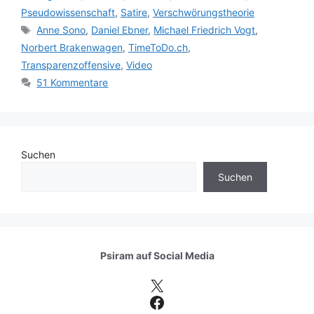
Pseudowissenschaft
,
Satire
,
Verschwörungstheorie
Schlagwörter
Anne Sono
,
Daniel Ebner
,
Michael Friedrich Vogt
,
Norbert Brakenwagen
,
TimeToDo.ch
,
Transparenzoffensive
,
Video
51 Kommentare
Suchen
Suchen
Psiram auf
Social Media
X
Facebook