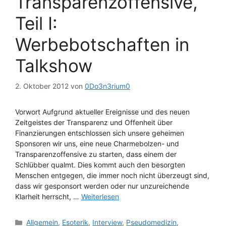
Transparenzoffensive,
Teil I:
Werbebotschaften in
Talkshow
2. Oktober 2012
von
0Do3n3rium0
Vorwort Aufgrund aktueller Ereignisse und des neuen
Zeitgeistes der Transparenz und Offenheit über
Finanzierungen entschlossen sich unsere geheimen
Sponsoren wir uns, eine neue Charmebolzen- und
Transparenzoffensive zu starten, dass einem der
Schlübber qualmt. Dies kommt auch den besorgten
Menschen entgegen, die immer noch nicht überzeugt sind,
dass wir gesponsort werden oder nur unzureichende
Klarheit herrscht, …
Weiterlesen
Kategorien
Allgemein
,
Esoterik
,
Interview
,
Pseudomedizin
,