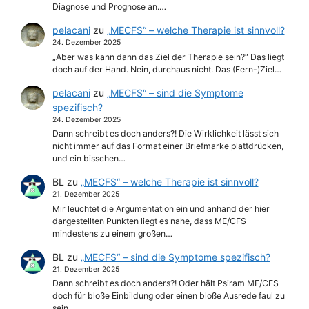
Diagnose und Prognose an.…
pelacani
zu
„MECFS“ – welche Therapie ist sinnvoll?
24. Dezember 2025
„Aber was kann dann das Ziel der Therapie sein?“ Das liegt
doch auf der Hand. Nein, durchaus nicht. Das (Fern-)Ziel…
pelacani
zu
„MECFS“ – sind die Symptome
spezifisch?
24. Dezember 2025
Dann schreibt es doch anders?! Die Wirklichkeit lässt sich
nicht immer auf das Format einer Briefmarke plattdrücken,
und ein bisschen…
BL
zu
„MECFS“ – welche Therapie ist sinnvoll?
21. Dezember 2025
Mir leuchtet die Argumentation ein und anhand der hier
dargestellten Punkten liegt es nahe, dass ME/CFS
mindestens zu einem großen…
BL
zu
„MECFS“ – sind die Symptome spezifisch?
21. Dezember 2025
Dann schreibt es doch anders?! Oder hält Psiram ME/CFS
doch für bloße Einbildung oder einen bloße Ausrede faul zu
sein.…