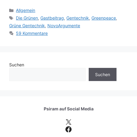
Kategorien
Allgemein
Schlagwörter
Die Grünen
,
Gastbeitrag
,
Gentechnik
,
Greenpeace
,
Grüne Gentechnik
,
NovoArgumente
59 Kommentare
Suchen
Suchen
Psiram auf
Social Media
X
Facebook