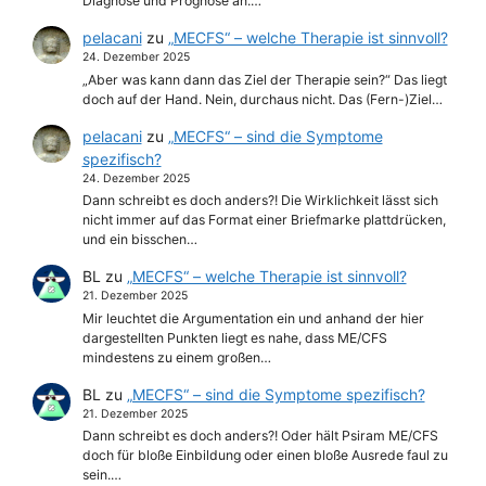
Diagnose und Prognose an.…
pelacani
zu
„MECFS“ – welche Therapie ist sinnvoll?
24. Dezember 2025
„Aber was kann dann das Ziel der Therapie sein?“ Das liegt
doch auf der Hand. Nein, durchaus nicht. Das (Fern-)Ziel…
pelacani
zu
„MECFS“ – sind die Symptome
spezifisch?
24. Dezember 2025
Dann schreibt es doch anders?! Die Wirklichkeit lässt sich
nicht immer auf das Format einer Briefmarke plattdrücken,
und ein bisschen…
BL
zu
„MECFS“ – welche Therapie ist sinnvoll?
21. Dezember 2025
Mir leuchtet die Argumentation ein und anhand der hier
dargestellten Punkten liegt es nahe, dass ME/CFS
mindestens zu einem großen…
BL
zu
„MECFS“ – sind die Symptome spezifisch?
21. Dezember 2025
Dann schreibt es doch anders?! Oder hält Psiram ME/CFS
doch für bloße Einbildung oder einen bloße Ausrede faul zu
sein.…