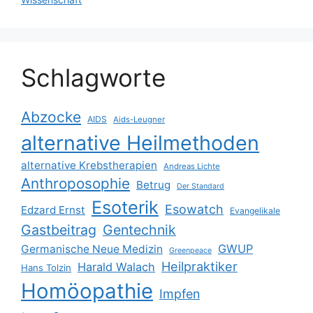
Schlagworte
Abzocke
AIDS
Aids-Leugner
alternative Heilmethoden
alternative Krebstherapien
Andreas Lichte
Anthroposophie
Betrug
Der Standard
Esoterik
Esowatch
Edzard Ernst
Evangelikale
Gastbeitrag
Gentechnik
GWUP
Germanische Neue Medizin
Greenpeace
Heilpraktiker
Harald Walach
Hans Tolzin
Homöopathie
Impfen