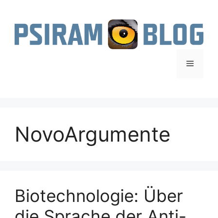
Zum
Inhalt
springen
Menü
NovoArgumente
Biotechnologie: Über
die Sprache der Anti-