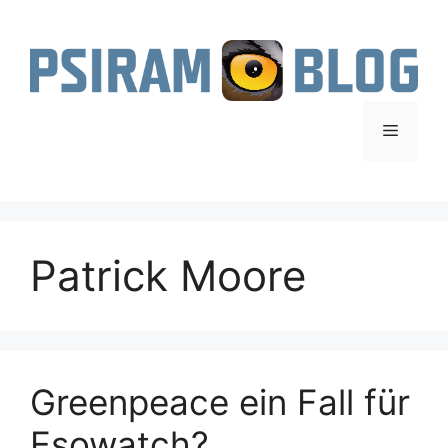
Zum
Inhalt
springen
Menü
Patrick Moore
Greenpeace ein Fall für
Esowatch?