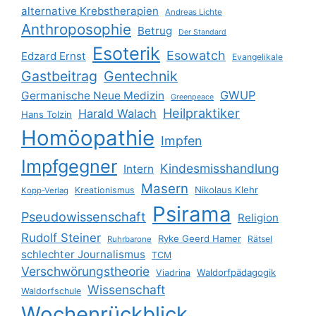
alternative Krebstherapien
Andreas Lichte
Anthroposophie
Betrug
Der Standard
Esoterik
Esowatch
Edzard Ernst
Evangelikale
Gastbeitrag
Gentechnik
GWUP
Germanische Neue Medizin
Greenpeace
Heilpraktiker
Harald Walach
Hans Tolzin
Homöopathie
Impfen
Impfgegner
Kindesmisshandlung
Intern
Masern
Nikolaus Klehr
Kreationismus
Kopp-Verlag
Psirama
Pseudowissenschaft
Religion
Rudolf Steiner
Ryke Geerd Hamer
Rätsel
Ruhrbarone
schlechter Journalismus
TCM
Verschwörungstheorie
Waldorfpädagogik
Viadrina
Wissenschaft
Waldorfschule
Wochenrückblick