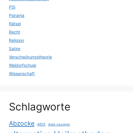
PSI
Psirama
Rätsel
Recht
Religion
Satire
Verschwörungstheorie
Waldorfschule
Wissenschaft
Schlagworte
Abzocke
AIDS
Aids-Leugner