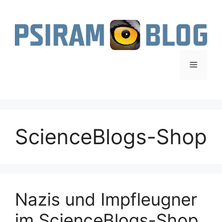
Zum
Inhalt
springen
Menü
ScienceBlogs-Shop
Nazis und Impfleugner
im ScienceBlogs-Shop