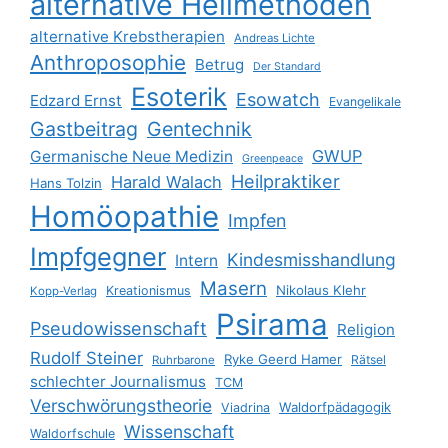
alternative Heilmethoden
alternative Krebstherapien
Andreas Lichte
Anthroposophie
Betrug
Der Standard
Esoterik
Esowatch
Edzard Ernst
Evangelikale
Gastbeitrag
Gentechnik
GWUP
Germanische Neue Medizin
Greenpeace
Heilpraktiker
Harald Walach
Hans Tolzin
Homöopathie
Impfen
Impfgegner
Kindesmisshandlung
Intern
Masern
Nikolaus Klehr
Kreationismus
Kopp-Verlag
Psirama
Pseudowissenschaft
Religion
Rudolf Steiner
Ryke Geerd Hamer
Rätsel
Ruhrbarone
schlechter Journalismus
TCM
Verschwörungstheorie
Waldorfpädagogik
Viadrina
Wissenschaft
Waldorfschule