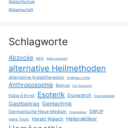
Waldorfschule
Wissenschaft
Schlagworte
Abzocke
AIDS
Aids-Leugner
alternative Heilmethoden
alternative Krebstherapien
Andreas Lichte
Anthroposophie
Betrug
Der Standard
Esoterik
Esowatch
Edzard Ernst
Evangelikale
Gastbeitrag
Gentechnik
GWUP
Germanische Neue Medizin
Greenpeace
Heilpraktiker
Harald Walach
Hans Tolzin