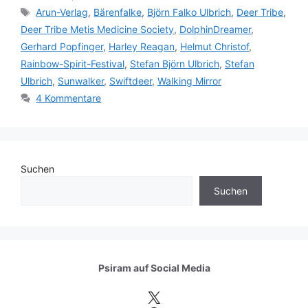
Schlagwörter
Arun-Verlag
,
Bärenfalke
,
Björn Falko Ulbrich
,
Deer Tribe
,
Deer Tribe Metis Medicine Society
,
DolphinDreamer
,
Gerhard Popfinger
,
Harley Reagan
,
Helmut Christof
,
Rainbow-Spirit-Festival
,
Stefan Björn Ulbrich
,
Stefan
Ulbrich
,
Sunwalker
,
Swiftdeer
,
Walking Mirror
4 Kommentare
Suchen
Suchen
Psiram auf
Social Media
X