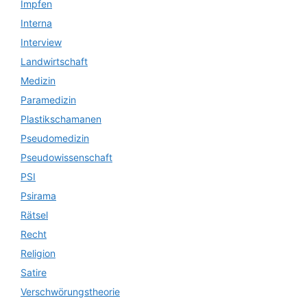
Impfen
Interna
Interview
Landwirtschaft
Medizin
Paramedizin
Plastikschamanen
Pseudomedizin
Pseudowissenschaft
PSI
Psirama
Rätsel
Recht
Religion
Satire
Verschwörungstheorie