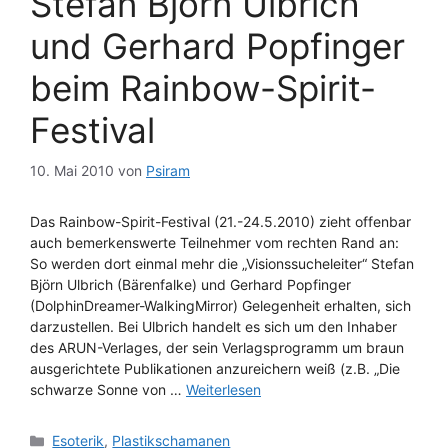
Stefan Björn Ulbrich
und Gerhard Popfinger
beim Rainbow-Spirit-
Festival
10. Mai 2010
von
Psiram
Das Rainbow-Spirit-Festival (21.-24.5.2010) zieht offenbar
auch bemerkenswerte Teilnehmer vom rechten Rand an:
So werden dort einmal mehr die „Visionssucheleiter“ Stefan
Björn Ulbrich (Bärenfalke) und Gerhard Popfinger
(DolphinDreamer-WalkingMirror) Gelegenheit erhalten, sich
darzustellen. Bei Ulbrich handelt es sich um den Inhaber
des ARUN-Verlages, der sein Verlagsprogramm um braun
ausgerichtete Publikationen anzureichern weiß (z.B. „Die
schwarze Sonne von …
Weiterlesen
Kategorien
Esoterik
,
Plastikschamanen