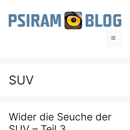
Zum
Inhalt
springen
Menü
SUV
Wider die Seuche der
SUV – Teil 3