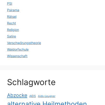
PSI
Psirama
Rätsel
Recht
Religion
Satire
Verschwörungstheorie
Waldorfschule
Wissenschaft
Schlagworte
Abzocke
AIDS
Aids-Leugner
alternative Heilmethoden