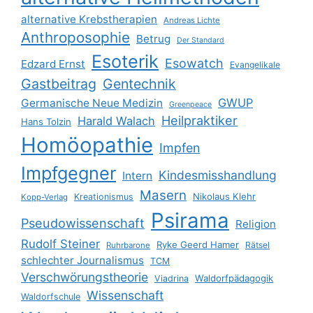
alternative Krebstherapien
Andreas Lichte
Anthroposophie
Betrug
Der Standard
Esoterik
Esowatch
Edzard Ernst
Evangelikale
Gastbeitrag
Gentechnik
GWUP
Germanische Neue Medizin
Greenpeace
Heilpraktiker
Harald Walach
Hans Tolzin
Homöopathie
Impfen
Impfgegner
Kindesmisshandlung
Intern
Masern
Nikolaus Klehr
Kreationismus
Kopp-Verlag
Psirama
Pseudowissenschaft
Religion
Rudolf Steiner
Ryke Geerd Hamer
Rätsel
Ruhrbarone
schlechter Journalismus
TCM
Verschwörungstheorie
Waldorfpädagogik
Viadrina
Wissenschaft
Waldorfschule