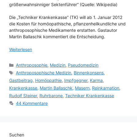
größenwahnsinniger Sektenführer“ (Quelle: Wikipedia)
Die „Techniker Krankenkasse“ (TK) will ab 1. Januar 2012
die Kosten für homöopathische, pflanzenheilkundliche und
anthroposophische Medikamente erstatten. Gastautor
Martin Ballaschk kommentiert die Entscheidung.
Weiterlesen
Kategorien
Anthroposophie
,
Medizin
,
Pseudomedizin
Schlagwörter
Anthroposophische Medizin
,
Binnenkonsens
,
Gastbeitrag
,
Homöopathie
,
Impfgegner
,
Karma
,
Krankenkasse
,
Martin Ballaschk
,
Masern
,
Reinkarnation
,
Rudolf Steiner
,
Ruhrbarone
,
Techniker Krankenkasse
44 Kommentare
Suchen