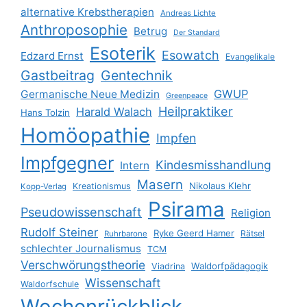
alternative Krebstherapien
Andreas Lichte
Anthroposophie
Betrug
Der Standard
Esoterik
Esowatch
Edzard Ernst
Evangelikale
Gastbeitrag
Gentechnik
GWUP
Germanische Neue Medizin
Greenpeace
Heilpraktiker
Harald Walach
Hans Tolzin
Homöopathie
Impfen
Impfgegner
Kindesmisshandlung
Intern
Masern
Nikolaus Klehr
Kreationismus
Kopp-Verlag
Psirama
Pseudowissenschaft
Religion
Rudolf Steiner
Ryke Geerd Hamer
Rätsel
Ruhrbarone
schlechter Journalismus
TCM
Verschwörungstheorie
Waldorfpädagogik
Viadrina
Wissenschaft
Waldorfschule
Wochenrückblick