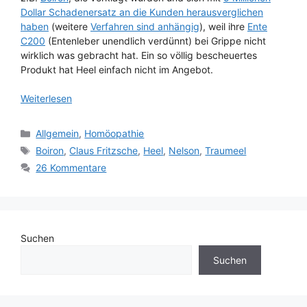
Dollar Schadenersatz an die Kunden herausverglichen
haben
(weitere
Verfahren sind anhängig
), weil ihre
Ente
C200
(Entenleber unendlich verdünnt) bei Grippe nicht
wirklich was gebracht hat. Ein so völlig bescheuertes
Produkt hat Heel einfach nicht im Angebot.
Weiterlesen
Kategorien
Allgemein
,
Homöopathie
Schlagwörter
Boiron
,
Claus Fritzsche
,
Heel
,
Nelson
,
Traumeel
26 Kommentare
Suchen
Suchen