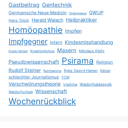
Gastbeitrag
Gentechnik
GWUP
Germanische Neue Medizin
Greenpeace
Heilpraktiker
Harald Walach
Hans Tolzin
Homöopathie
Impfen
Impfgegner
Kindesmisshandlung
Intern
Masern
Nikolaus Klehr
Kreationismus
Kopp-Verlag
Psirama
Pseudowissenschaft
Religion
Rudolf Steiner
Ryke Geerd Hamer
Rätsel
Ruhrbarone
schlechter Journalismus
TCM
Verschwörungstheorie
Waldorfpädagogik
Viadrina
Wissenschaft
Waldorfschule
Wochenrückblick