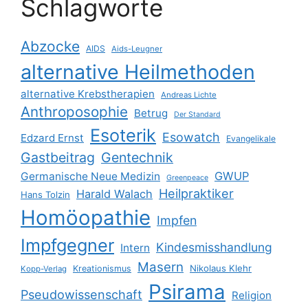
Schlagworte
Abzocke
AIDS
Aids-Leugner
alternative Heilmethoden
alternative Krebstherapien
Andreas Lichte
Anthroposophie
Betrug
Der Standard
Esoterik
Esowatch
Edzard Ernst
Evangelikale
Gastbeitrag
Gentechnik
GWUP
Germanische Neue Medizin
Greenpeace
Heilpraktiker
Harald Walach
Hans Tolzin
Homöopathie
Impfen
Impfgegner
Kindesmisshandlung
Intern
Masern
Nikolaus Klehr
Kreationismus
Kopp-Verlag
Psirama
Pseudowissenschaft
Religion