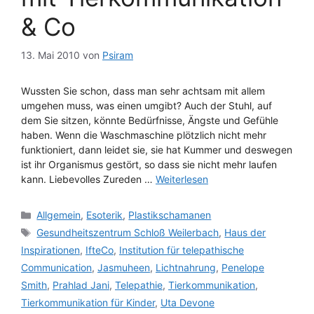
& Co
13. Mai 2010
von
Psiram
Wussten Sie schon, dass man sehr achtsam mit allem
umgehen muss, was einen umgibt? Auch der Stuhl, auf
dem Sie sitzen, könnte Bedürfnisse, Ängste und Gefühle
haben. Wenn die Waschmaschine plötzlich nicht mehr
funktioniert, dann leidet sie, sie hat Kummer und deswegen
ist ihr Organismus gestört, so dass sie nicht mehr laufen
kann. Liebevolles Zureden …
Weiterlesen
Kategorien
Allgemein
,
Esoterik
,
Plastikschamanen
Schlagwörter
Gesundheitszentrum Schloß Weilerbach
,
Haus der
Inspirationen
,
IfteCo
,
Institution für telepathische
Communication
,
Jasmuheen
,
Lichtnahrung
,
Penelope
Smith
,
Prahlad Jani
,
Telepathie
,
Tierkommunikation
,
Tierkommunikation für Kinder
,
Uta Devone