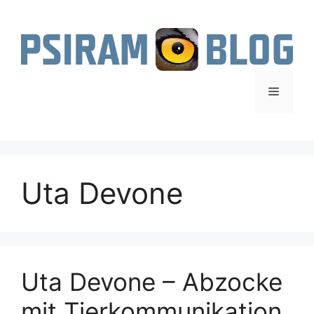
Zum
Inhalt
springen
Menü
Uta Devone
Uta Devone – Abzocke
mit Tierkommunikation