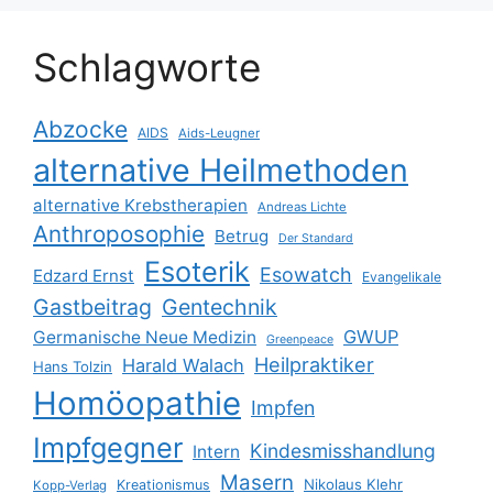
Schlagworte
Abzocke
AIDS
Aids-Leugner
alternative Heilmethoden
alternative Krebstherapien
Andreas Lichte
Anthroposophie
Betrug
Der Standard
Esoterik
Esowatch
Edzard Ernst
Evangelikale
Gastbeitrag
Gentechnik
GWUP
Germanische Neue Medizin
Greenpeace
Heilpraktiker
Harald Walach
Hans Tolzin
Homöopathie
Impfen
Impfgegner
Kindesmisshandlung
Intern
Masern
Nikolaus Klehr
Kreationismus
Kopp-Verlag