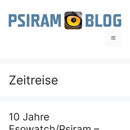
Zum
Inhalt
springen
Menü
Zeitreise
10 Jahre
Esowatch/Psiram –