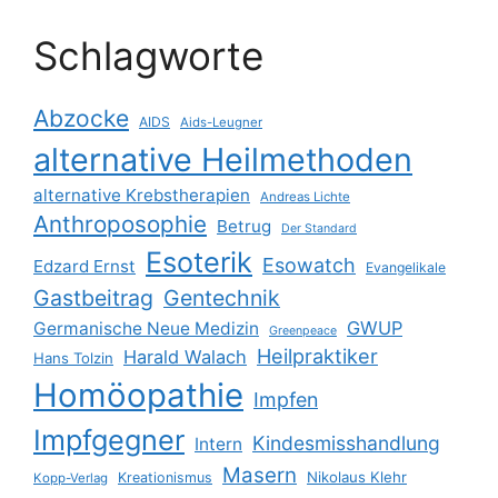
Schlagworte
Abzocke
AIDS
Aids-Leugner
alternative Heilmethoden
alternative Krebstherapien
Andreas Lichte
Anthroposophie
Betrug
Der Standard
Esoterik
Esowatch
Edzard Ernst
Evangelikale
Gastbeitrag
Gentechnik
GWUP
Germanische Neue Medizin
Greenpeace
Heilpraktiker
Harald Walach
Hans Tolzin
Homöopathie
Impfen
Impfgegner
Kindesmisshandlung
Intern
Masern
Nikolaus Klehr
Kreationismus
Kopp-Verlag