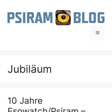
Zum
Inhalt
springen
Menü
Jubiläum
10 Jahre
Esowatch/Psiram –