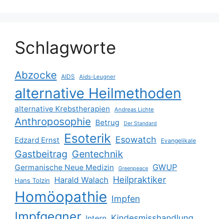
Schlagworte
Abzocke
AIDS
Aids-Leugner
alternative Heilmethoden
alternative Krebstherapien
Andreas Lichte
Anthroposophie
Betrug
Der Standard
Esoterik
Esowatch
Edzard Ernst
Evangelikale
Gastbeitrag
Gentechnik
GWUP
Germanische Neue Medizin
Greenpeace
Heilpraktiker
Harald Walach
Hans Tolzin
Homöopathie
Impfen
Impfgegner
Kindesmisshandlung
Intern