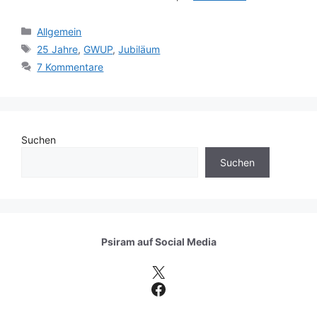
Kategorien
Allgemein
Schlagwörter
25 Jahre
,
GWUP
,
Jubiläum
7 Kommentare
Suchen
Suchen
Psiram auf
Social Media
X
Facebook