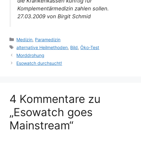
die Krankenkassen künftig für
Komplementärmedizin zahlen sollen.
27.03.2009 von Birgit Schmid
Kategorien
Medizin
,
Paramedizin
Schlagwörter
alternative Heilmethoden
,
Bild
,
Öko-Test
Morddrohung
Esowatch durchsucht!
4 Kommentare zu
„Esowatch goes
Mainstream“