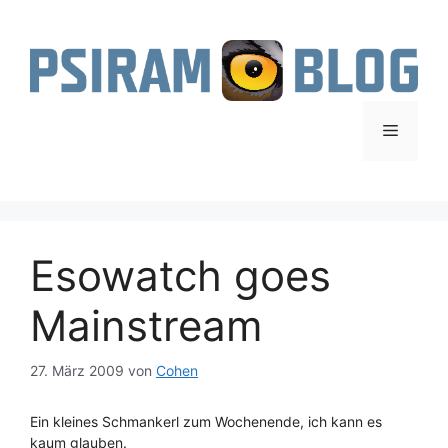
Zum
Inhalt
springen
Menü
Esowatch goes
Mainstream
27. März 2009
von
Cohen
Ein kleines Schmankerl zum Wochenende, ich kann es
kaum glauben.