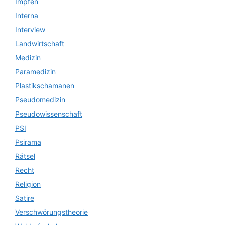
Impfen
Interna
Interview
Landwirtschaft
Medizin
Paramedizin
Plastikschamanen
Pseudomedizin
Pseudowissenschaft
PSI
Psirama
Rätsel
Recht
Religion
Satire
Verschwörungstheorie