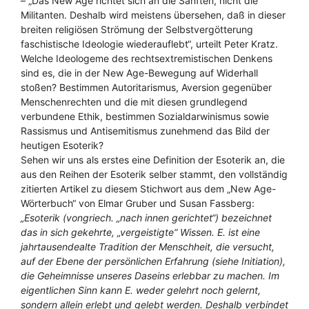
– „Das New Age richtet sich an die Sanften, nicht die
Militanten. Deshalb wird meistens übersehen, daß in dieser
breiten religiösen Strömung der Selbstvergötterung
faschistische Ideologie wiederauflebt“, urteilt Peter Kratz.
Welche Ideologeme des rechtsextremistischen Denkens
sind es, die in der New Age-Bewegung auf Widerhall
stoßen? Bestimmen Autoritarismus, Aversion gegenüber
Menschenrechten und die mit diesen grundlegend
verbundene Ethik, bestimmen Sozialdarwinismus sowie
Rassismus und Antisemitismus zunehmend das Bild der
heutigen Esoterik?
Sehen wir uns als erstes eine Definition der Esoterik an, die
aus den Reihen der Esoterik selber stammt, den vollständig
zitierten Artikel zu diesem Stichwort aus dem „New Age-
Wörterbuch“ von Elmar Gruber und Susan Fassberg:
„Esoterik (vongriech. „nach innen gerichtet“) bezeichnet
das in sich gekehrte, „vergeistigte“ Wissen. E. ist eine
jahrtausendealte Tradition der Menschheit, die versucht,
auf der Ebene der persönlichen Erfahrung (siehe Initiation),
die Geheimnisse unseres Daseins erlebbar zu machen. Im
eigentlichen Sinn kann E. weder gelehrt noch gelernt,
sondern allein erlebt und gelebt werden. Deshalb verbindet