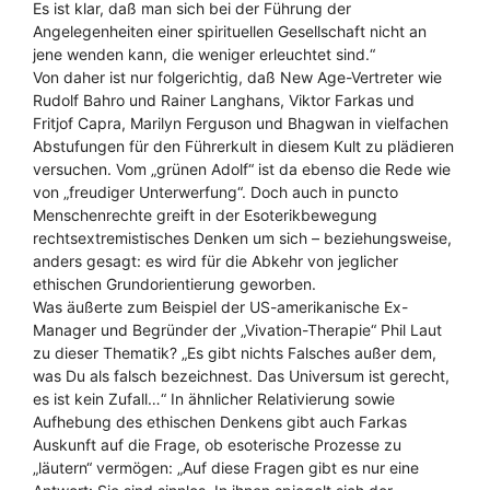
Es ist klar, daß man sich bei der Führung der
Angelegenheiten einer spirituellen Gesellschaft nicht an
jene wenden kann, die weniger erleuchtet sind.“
Von daher ist nur folgerichtig, daß New Age-Vertreter wie
Rudolf Bahro und Rainer Langhans, Viktor Farkas und
Fritjof Capra, Marilyn Ferguson und Bhagwan in vielfachen
Abstufungen für den Führerkult in diesem Kult zu plädieren
versuchen. Vom „grünen Adolf“ ist da ebenso die Rede wie
von „freudiger Unterwerfung“. Doch auch in puncto
Menschenrechte greift in der Esoterikbewegung
rechtsextremistisches Denken um sich – beziehungsweise,
anders gesagt: es wird für die Abkehr von jeglicher
ethischen Grundorientierung geworben.
Was äußerte zum Beispiel der US-amerikanische Ex-
Manager und Begründer der „Vivation-Therapie“ Phil Laut
zu dieser Thematik? „Es gibt nichts Falsches außer dem,
was Du als falsch bezeichnest. Das Universum ist gerecht,
es ist kein Zufall…“ In ähnlicher Relativierung sowie
Aufhebung des ethischen Denkens gibt auch Farkas
Auskunft auf die Frage, ob esoterische Prozesse zu
„läutern“ vermögen: „Auf diese Fragen gibt es nur eine