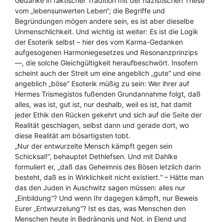
Gedanke in faktischer Tradition mit der nazistischen These
vom „lebensunwerten Leben“; die Begriffe und
Begründungen mögen andere sein, es ist aber dieselbe
Unmenschlichkeit. Und wichtig ist weiter: Es ist die Logik
der Esoterik selbst – hier des vom Karma-Gedanken
aufgesogenen Harmoniegesetzes und Resonanzprinzips
—, die solche Gleichgültigkeit heraufbeschwört. Insofern
scheint auch der Streit um eine angeblich „gute“ und eine
angeblich „böse“ Esoterik müßig zu sein: Wer ihrer auf
Hermes Trismegistos fußenden Grundannahme folgt, daß
alles, was ist, gut ist, nur deshalb, weil es ist, hat damit
jeder Ethik den Rücken gekehrt und sich auf die Seite der
Realität geschlagen, selbst dann und gerade dort, wo
diese Realität am bösartigsten tobt.
„Nur der entwurzelte Mensch kämpft gegen sein
Schicksal!“, behauptet Dethlefsen. Und mit Dahlke
formuliert er, „daß das Geheimnis des Bösen letzlich darin
besteht, daß es in Wirklichkeit nicht existiert.“ – Hätte man
das den Juden in Auschwitz sagen müssen: alles nur
„Einbildung“? Und wenn Ihr dagegen kämpft, nur Beweis
Eurer „Entwurzelung“? Ist es das, was Menschen den
Menschen heute in Bedrängnis und Not, in Elend und