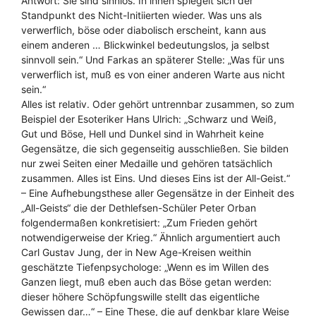
Antwort: Sie sind sinnlos. In ihnen spiegelt sich der
Standpunkt des Nicht-Initiierten wieder. Was uns als
verwerflich, böse oder diabolisch erscheint, kann aus
einem anderen … Blickwinkel bedeutungslos, ja selbst
sinnvoll sein.“ Und Farkas an späterer Stelle: „Was für uns
verwerflich ist, muß es von einer anderen Warte aus nicht
sein.“
Alles ist relativ. Oder gehört untrennbar zusammen, so zum
Beispiel der Esoteriker Hans Ulrich: „Schwarz und Weiß,
Gut und Böse, Hell und Dunkel sind in Wahrheit keine
Gegensätze, die sich gegenseitig ausschließen. Sie bilden
nur zwei Seiten einer Medaille und gehören tatsächlich
zusammen. Alles ist Eins. Und dieses Eins ist der All-Geist.“
– Eine Aufhebungsthese aller Gegensätze in der Einheit des
„All-Geists“ die der Dethlefsen-Schüler Peter Orban
folgendermaßen konkretisiert: „Zum Frieden gehört
notwendigerweise der Krieg.“ Ähnlich argumentiert auch
Carl Gustav Jung, der in New Age-Kreisen weithin
geschätzte Tiefenpsychologe: „Wenn es im Willen des
Ganzen liegt, muß eben auch das Böse getan werden:
dieser höhere Schöpfungswille stellt das eigentliche
Gewissen dar…“ – Eine These, die auf denkbar klare Weise