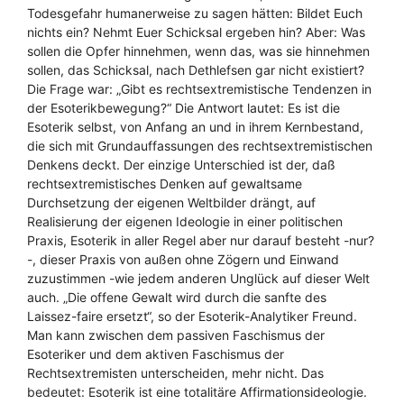
Todesgefahr humanerweise zu sagen hätten: Bildet Euch
nichts ein? Nehmt Euer Schicksal ergeben hin? Aber: Was
sollen die Opfer hinnehmen, wenn das, was sie hinnehmen
sollen, das Schicksal, nach Dethlefsen gar nicht existiert?
Die Frage war: „Gibt es rechtsextremistische Tendenzen in
der Esoterikbewegung?“ Die Antwort lautet: Es ist die
Esoterik selbst, von Anfang an und in ihrem Kernbestand,
die sich mit Grundauffassungen des rechtsextremistischen
Denkens deckt. Der einzige Unterschied ist der, daß
rechtsextremistisches Denken auf gewaltsame
Durchsetzung der eigenen Weltbilder drängt, auf
Realisierung der eigenen Ideologie in einer politischen
Praxis, Esoterik in aller Regel aber nur darauf besteht -nur?
-, dieser Praxis von außen ohne Zögern und Einwand
zuzustimmen -wie jedem anderen Unglück auf dieser Welt
auch. „Die offene Gewalt wird durch die sanfte des
Laissez-faire ersetzt“, so der Esoterik-Analytiker Freund.
Man kann zwischen dem passiven Faschismus der
Esoteriker und dem aktiven Faschismus der
Rechtsextremisten unterscheiden, mehr nicht. Das
bedeutet: Esoterik ist eine totalitäre Affirmationsideologie.