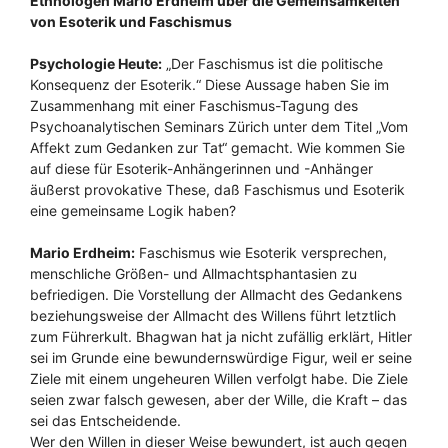
Ethnologen Mario Erdheim über die Gemeinsamkeiten
von Esoterik und Faschismus
Psychologie Heute:
„Der Faschismus ist die politische
Konsequenz der Esoterik.“ Diese Aussage haben Sie im
Zusammenhang mit einer Faschismus-Tagung des
Psychoanalytischen Seminars Zürich unter dem Titel „Vom
Affekt zum Gedanken zur Tat“ gemacht. Wie kommen Sie
auf diese für Esoterik-Anhängerinnen und -Anhänger
äußerst provokative These, daß Faschismus und Esoterik
eine gemeinsame Logik haben?
Mario Erdheim:
Faschismus wie Esoterik versprechen,
menschliche Größen- und Allmachtsphantasien zu
befriedigen. Die Vorstellung der Allmacht des Gedankens
beziehungsweise der Allmacht des Willens führt letztlich
zum Führerkult. Bhagwan hat ja nicht zufällig erklärt, Hitler
sei im Grunde eine bewundernswürdige Figur, weil er seine
Ziele mit einem ungeheuren Willen verfolgt habe. Die Ziele
seien zwar falsch gewesen, aber der Wille, die Kraft – das
sei das Entscheidende.
Wer den Willen in dieser Weise bewundert, ist auch gegen