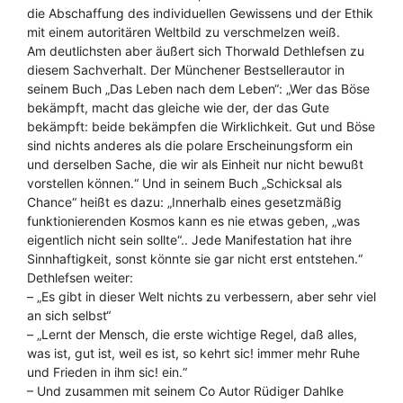
die Abschaffung des individuellen Gewissens und der Ethik
mit einem autoritären Weltbild zu verschmelzen weiß.
Am deutlichsten aber äußert sich Thorwald Dethlefsen zu
diesem Sachverhalt. Der Münchener Bestsellerautor in
seinem Buch „Das Leben nach dem Leben“: „Wer das Böse
bekämpft, macht das gleiche wie der, der das Gute
bekämpft: beide bekämpfen die Wirklichkeit. Gut und Böse
sind nichts anderes als die polare Erscheinungsform ein
und derselben Sache, die wir als Einheit nur nicht bewußt
vorstellen können.“ Und in seinem Buch „Schicksal als
Chance“ heißt es dazu: „Innerhalb eines gesetzmäßig
funktionierenden Kosmos kann es nie etwas geben, „was
eigentlich nicht sein sollte“.. Jede Manifestation hat ihre
Sinnhaftigkeit, sonst könnte sie gar nicht erst entstehen.“
Dethlefsen weiter:
– „Es gibt in dieser Welt nichts zu verbessern, aber sehr viel
an sich selbst“
– „Lernt der Mensch, die erste wichtige Regel, daß alles,
was ist, gut ist, weil es ist, so kehrt sic! immer mehr Ruhe
und Frieden in ihm sic! ein.“
– Und zusammen mit seinem Co Autor Rüdiger Dahlke