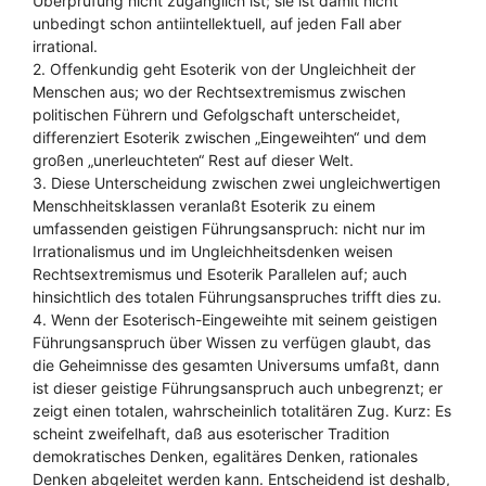
Überprüfung nicht zugänglich ist; sie ist damit nicht
unbedingt schon antiintellektuell, auf jeden Fall aber
irrational.
2. Offenkundig geht Esoterik von der Ungleichheit der
Menschen aus; wo der Rechtsextremismus zwischen
politischen Führern und Gefolgschaft unterscheidet,
differenziert Esoterik zwischen „Eingeweihten“ und dem
großen „unerleuchteten“ Rest auf dieser Welt.
3. Diese Unterscheidung zwischen zwei ungleichwertigen
Menschheitsklassen veranlaßt Esoterik zu einem
umfassenden geistigen Führungsanspruch: nicht nur im
Irrationalismus und im Ungleichheitsdenken weisen
Rechtsextremismus und Esoterik Parallelen auf; auch
hinsichtlich des totalen Führungsanspruches trifft dies zu.
4. Wenn der Esoterisch-Eingeweihte mit seinem geistigen
Führungsanspruch über Wissen zu verfügen glaubt, das
die Geheimnisse des gesamten Universums umfaßt, dann
ist dieser geistige Führungsanspruch auch unbegrenzt; er
zeigt einen totalen, wahrscheinlich totalitären Zug. Kurz: Es
scheint zweifelhaft, daß aus esoterischer Tradition
demokratisches Denken, egalitäres Denken, rationales
Denken abgeleitet werden kann. Entscheidend ist deshalb,