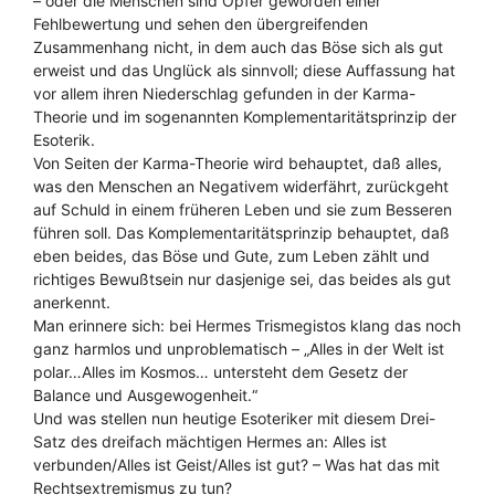
– oder die Menschen sind Opfer geworden einer
Fehlbewertung und sehen den übergreifenden
Zusammenhang nicht, in dem auch das Böse sich als gut
erweist und das Unglück als sinnvoll; diese Auffassung hat
vor allem ihren Niederschlag gefunden in der Karma-
Theorie und im sogenannten Komplementaritätsprinzip der
Esoterik.
Von Seiten der Karma-Theorie wird behauptet, daß alles,
was den Menschen an Negativem widerfährt, zurückgeht
auf Schuld in einem früheren Leben und sie zum Besseren
führen soll. Das Komplementaritätsprinzip behauptet, daß
eben beides, das Böse und Gute, zum Leben zählt und
richtiges Bewußtsein nur dasjenige sei, das beides als gut
anerkennt.
Man erinnere sich: bei Hermes Trismegistos klang das noch
ganz harmlos und unproblematisch – „Alles in der Welt ist
polar…Alles im Kosmos… untersteht dem Gesetz der
Balance und Ausgewogenheit.“
Und was stellen nun heutige Esoteriker mit diesem Drei-
Satz des dreifach mächtigen Hermes an: Alles ist
verbunden/Alles ist Geist/Alles ist gut? – Was hat das mit
Rechtsextremismus zu tun?