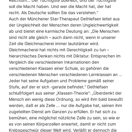
Reichtum… Der Tüchtigste überlebt, und der Tüchtigste
soll die Macht haben. Und wer die Macht hat, der hat
recht. Als Deutsche sollten Sie das verstehen.“
Auch der Münchener Star-Therapeut Dethlefsen leitet aus
der Ungleichheit der Menschen deren Ungleichwertigkeit
ab und bietet eine karmische Deutung an: „Die Menschen
sind nicht alle gleich – auch dann nicht, wenn in unserer
Zeit die Gleichmacherei immer lautstärker wird.
Gleichmacherei hat nichts mit Gerechtigkeit zu tun –
hierarchisches Denken nichts mit Diktatur. Entsprechen im
Vergleich die verschiedenen Inkarnationen den
verschiedenen Klassen einer Schule, so gehören die
verschiedenen Menschen verschiedenen Lernklassen an …
Jeder hat seine Aufgaben und Probleme gemäß seiner
Stufe, auf der er sich -gerade befindet.“ Dethlefsen
schlußfolgert aus seiner „Klassen-Theorie“: „Überdenkt der
Mensch ein wenig diese Ordnung, so wird ihm bald bewußt
werden, daß er als Zelle … nur die Aufgabe hat, seinen ihm
zugeteilten Dienst am Ganzen zu erfüllen. Er hat sich zu
bemühen, eine möglichst nützliche Zelle zu sein, so wie er
es von seinen Körperzellen erwartet, damit er nicht zum
Krebsgeschwür dieser Welt wird. Verläßt er dennoch die