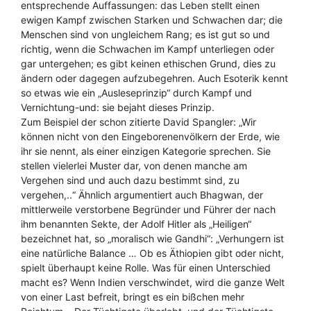
entsprechende Auffassungen: das Leben stellt einen
ewigen Kampf zwischen Starken und Schwachen dar; die
Menschen sind von ungleichem Rang; es ist gut so und
richtig, wenn die Schwachen im Kampf unterliegen oder
gar untergehen; es gibt keinen ethischen Grund, dies zu
ändern oder dagegen aufzubegehren. Auch Esoterik kennt
so etwas wie ein „Ausleseprinzip“ durch Kampf und
Vernichtung-und: sie bejaht dieses Prinzip.
Zum Beispiel der schon zitierte David Spangler: „Wir
können nicht von den Eingeborenenvölkern der Erde, wie
ihr sie nennt, als einer einzigen Kategorie sprechen. Sie
stellen vielerlei Muster dar, von denen manche am
Vergehen sind und auch dazu bestimmt sind, zu
vergehen,..“ Ähnlich argumentiert auch Bhagwan, der
mittlerweile verstorbene Begründer und Führer der nach
ihm benannten Sekte, der Adolf Hitler als „Heiligen“
bezeichnet hat, so „moralisch wie Gandhi“: „Verhungern ist
eine natürliche Balance … Ob es Äthiopien gibt oder nicht,
spielt überhaupt keine Rolle. Was für einen Unterschied
macht es? Wenn Indien verschwindet, wird die ganze Welt
von einer Last befreit, bringt es ein bißchen mehr