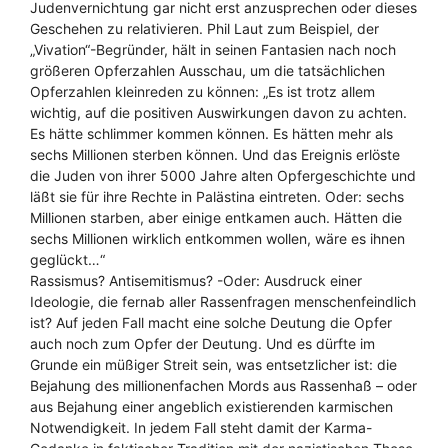
Judenvernichtung gar nicht erst anzusprechen oder dieses
Geschehen zu relativieren. Phil Laut zum Beispiel, der
„Vivation“-Begründer, hält in seinen Fantasien nach noch
größeren Opferzahlen Ausschau, um die tatsächlichen
Opferzahlen kleinreden zu können: „Es ist trotz allem
wichtig, auf die positiven Auswirkungen davon zu achten.
Es hätte schlimmer kommen können. Es hätten mehr als
sechs Millionen sterben können. Und das Ereignis erlöste
die Juden von ihrer 5000 Jahre alten Opfergeschichte und
läßt sie für ihre Rechte in Palästina eintreten. Oder: sechs
Millionen starben, aber einige entkamen auch. Hätten die
sechs Millionen wirklich entkommen wollen, wäre es ihnen
geglückt…“
Rassismus? Antisemitismus? -Oder: Ausdruck einer
Ideologie, die fernab aller Rassenfragen menschenfeindlich
ist? Auf jeden Fall macht eine solche Deutung die Opfer
auch noch zum Opfer der Deutung. Und es dürfte im
Grunde ein müßiger Streit sein, was entsetzlicher ist: die
Bejahung des millionenfachen Mords aus Rassenhaß – oder
aus Bejahung einer angeblich existierenden karmischen
Notwendigkeit. In jedem Fall steht damit der Karma-