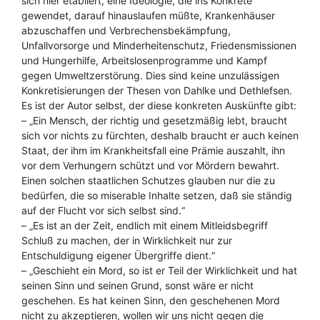
sich hier etabliert, eine Ideologie, die ins Konkrete
gewendet, darauf hinauslaufen müßte, Krankenhäuser
abzuschaffen und Verbrechensbekämpfung,
Unfallvorsorge und Minderheitenschutz, Friedensmissionen
und Hungerhilfe, Arbeitslosenprogramme und Kampf
gegen Umweltzerstörung. Dies sind keine unzulässigen
Konkretisierungen der Thesen von Dahlke und Dethlefsen.
Es ist der Autor selbst, der diese konkreten Auskünfte gibt:
– „Ein Mensch, der richtig und gesetzmäßig lebt, braucht
sich vor nichts zu fürchten, deshalb braucht er auch keinen
Staat, der ihm im Krankheitsfall eine Prämie auszahlt, ihn
vor dem Verhungern schützt und vor Mördern bewahrt.
Einen solchen staatlichen Schutzes glauben nur die zu
bedürfen, die so miserable Inhalte setzen, daß sie ständig
auf der Flucht vor sich selbst sind.“
– „Es ist an der Zeit, endlich mit einem Mitleidsbegriff
Schluß zu machen, der in Wirklichkeit nur zur
Entschuldigung eigener Übergriffe dient.“
– „Geschieht ein Mord, so ist er Teil der Wirklichkeit und hat
seinen Sinn und seinen Grund, sonst wäre er nicht
geschehen. Es hat keinen Sinn, den geschehenen Mord
nicht zu akzeptieren, wollen wir uns nicht gegen die