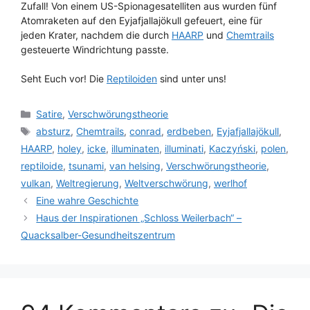
Zufall! Von einem US-Spionagesatelliten aus wurden fünf
Atomraketen auf den Eyjafjallajökull gefeuert, eine für
jeden Krater, nachdem die durch
HAARP
und
Chemtrails
gesteuerte Windrichtung passte.
Seht Euch vor! Die
Reptiloiden
sind unter uns!
Kategorien
Satire
,
Verschwörungstheorie
Schlagwörter
absturz
,
Chemtrails
,
conrad
,
erdbeben
,
Eyjafjallajökull
,
HAARP
,
holey
,
icke
,
illuminaten
,
illuminati
,
Kaczyński
,
polen
,
reptiloide
,
tsunami
,
van helsing
,
Verschwörungstheorie
,
vulkan
,
Weltregierung
,
Weltverschwörung
,
werlhof
Eine wahre Geschichte
Haus der Inspirationen „Schloss Weilerbach“ –
Quacksalber-Gesundheitszentrum