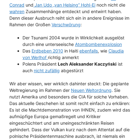
Conrad
und
Jan Udo „van Helsing“ Hohl-Ei
noch nicht die
wahren
Zusammenhänge entdeckt und entwirrt haben.
Denn dieser Ausbruch reiht sich ein in andere Ereignisse im
Rahmen der Großen
Verschwörung
:
Der Tsunami 2004 wurde in Wirklichkeit ausgelöst
durch eine unterseeische
Atombombenexplosion
Das
Erdbeben 2010
in Haiti
ebenfalls
, wie
Claudia
von Werlhof
richtig anmerkt
Polens Präsident
Lech Aleksander Kaczyński
ist
auch
nicht zufällig
abgestürzt
Wir aber wissen, wer wirklich dahinter steckt: Die geplante
Weltregierung im Rahmen der
Neuen Weltordnung
. Sie
nutzt Amerika und besonders die CIA für solche Vorhaben.
Das aktuelle Geschehen ist somit recht einfach zu erklären:
Es ist die Machtdemonstration von IHNEN, zudem wird das
aufmüpfige Europa gemaßregelt und Kritiker
eingeschüchtert und am uneingeschränkten Reisen
gehindert. Dass der Vulkan kurz nach dem Attentat auf die
polnische Präsidentenmaschine ausbrach, ist niemals ein