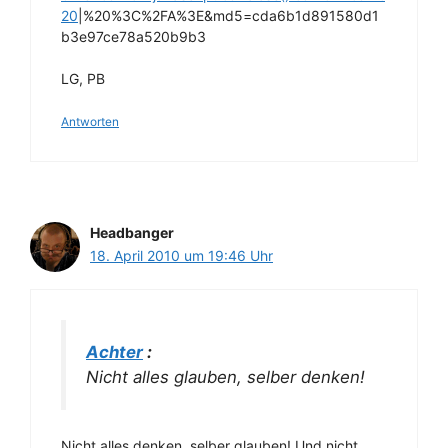
20
|%20%3C%2FA%3E&md5=cda6b1d891580d1
b3e97ce78a520b9b3
LG, PB
Antworten
Headbanger
18. April 2010 um 19:46 Uhr
Achter
:
Nicht alles glauben, selber denken!
Nicht alles denken, selber glauben! Und nicht