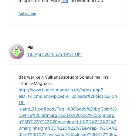
festgestellt hat. Höre
hier
, ab Minute 41:00.
Antworten
PB
18. April 2010 um 19:21 Uhr
das war kein Vulkanausbruch! Schaut mal in’s
Titanic-Magazin:
http://www.titanic-magazin.de/index.php?
eID=tx_cms_showpic&file=uploads%2Fpics%2F04
16-
island_01.jpg&bodyTag=%3Cbody%20bgColor%3
Dwhite%20leftmargin%3D%220%22%20topmargi
n%3D%220%22%20marginwidth%3D%220%22%2
0marginheight%3D%220%22%3E&wrap=%3CA%2
0href%3D%22javascript%3Aclose()%3B%22%3E%