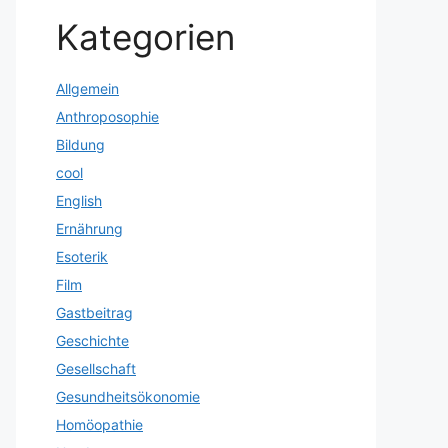
Kategorien
Allgemein
Anthroposophie
Bildung
cool
English
Ernährung
Esoterik
Film
Gastbeitrag
Geschichte
Gesellschaft
Gesundheitsökonomie
Homöopathie