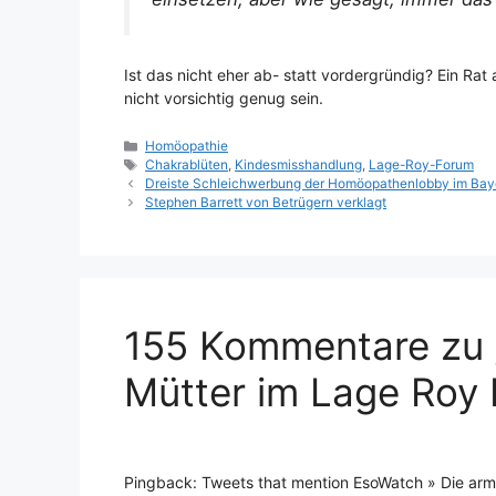
Ist das nicht eher ab- statt vordergründig? Ein Rat
nicht vorsichtig genug sein.
Kategorien
Homöopathie
Schlagwörter
Chakrablüten
,
Kindesmisshandlung
,
Lage-Roy-Forum
Dreiste Schleichwerbung der Homöopathenlobby im Bay
Stephen Barrett von Betrügern verklagt
155 Kommentare zu 
Mütter im Lage Roy 
Pingback: Tweets that mention EsoWatch » Die arm