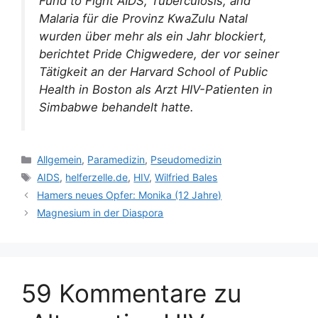
Fund to Fight AIDS, Tuberculosis, and
Malaria für die Provinz KwaZulu Natal
wurden über mehr als ein Jahr blockiert,
berichtet Pride Chigwedere, der vor seiner
Tätigkeit an der Harvard School of Public
Health in Boston als Arzt HIV-Patienten in
Simbabwe behandelt hatte.
Kategorien
Allgemein
,
Paramedizin
,
Pseudomedizin
Schlagwörter
AIDS
,
helferzelle.de
,
HIV
,
Wilfried Bales
Hamers neues Opfer: Monika (12 Jahre)
Magnesium in der Diaspora
59 Kommentare zu