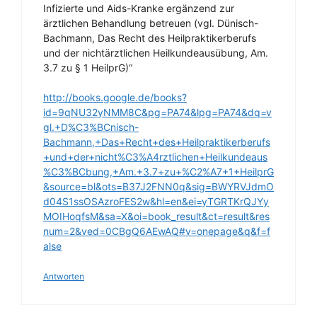
Infizierte und Aids-Kranke ergänzend zur
ärztlichen Behandlung betreuen (vgl. Dünisch-
Bachmann, Das Recht des Heilpraktikerberufs
und der nichtärztlichen Heilkundeausübung, Am.
3.7 zu § 1 HeilprG)“
http://books.google.de/books?
id=9qNU32yNMM8C&pg=PA74&lpg=PA74&dq=v
gl.+D%C3%BCnisch-
Bachmann,+Das+Recht+des+Heilpraktikerberufs
+und+der+nicht%C3%A4rztlichen+Heilkundeaus
%C3%BCbung,+Am.+3.7+zu+%C2%A7+1+HeilprG
&source=bl&ots=B37J2FNN0q&sig=BWYRVJdmO
d04S1ssOSAzroFES2w&hl=en&ei=yTGRTKrQJYy
MOIHoqfsM&sa=X&oi=book_result&ct=result&res
num=2&ved=0CBgQ6AEwAQ#v=onepage&q&f=f
alse
Antworten