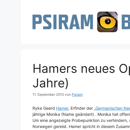
Zum
Inhalt
springen
Hamers neues Op
Jahre)
11. September 2010
von
Psiram
Ryke Geerd
Hamer
, Erfinder der „
Germanischen Ne
jährige Monika (Name geändert) . Monika hat offe
Um eine angezeigte Probepunktion zu verhindern, s
Norwegen gereist. Hamer spricht in diesem Zusamm