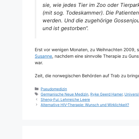
sie, wie jedes Tier im Zoo oder Tierpark
(mit sog. Todeskammer). Die Patienten 
werden. Und die zugehörige Gossenjou
und ist gestorben“.
Erst vor wenigen Monaten, zu Weihnachten 2009, s
Susanne
, nachdem eine sinnvolle Therapie zu Gun
war.
Zeit, die norwegischen Behörden auf Trab zu bring
Kategorien
Pseudomedizin
Schlagwörter
Germanische Neue Medizin
,
Ryke Geerd Hamer
,
Universi
Sheng-Fui: Lehrreiche Leere
Alternative HIV-Therapie: Wunsch und Wirklichkeit?