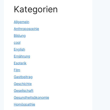
Kategorien
Allgemein
Anthroposophie
Bildung
cool
English
Ernährung
Esoterik
Film
Gastbeitrag
Geschichte
Gesellschaft
Gesundheitsökonomie
Homöopathie