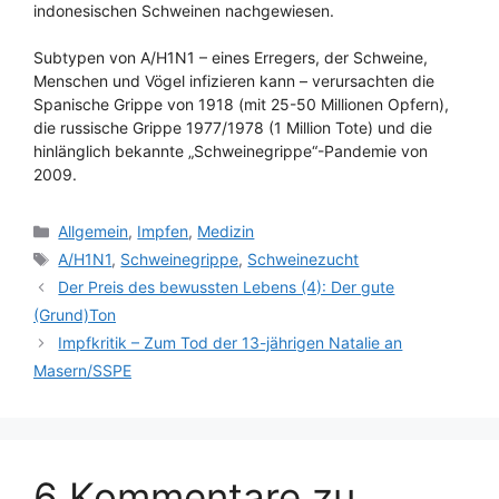
indonesischen Schweinen nachgewiesen.
Subtypen von A/H1N1 – eines Erregers, der Schweine,
Menschen und Vögel infizieren kann – verursachten die
Spanische Grippe von 1918 (mit 25-50 Millionen Opfern),
die russische Grippe 1977/1978 (1 Million Tote) und die
hinlänglich bekannte „Schweinegrippe“-Pandemie von
2009.
Kategorien
Allgemein
,
Impfen
,
Medizin
Schlagwörter
A/H1N1
,
Schweinegrippe
,
Schweinezucht
Der Preis des bewussten Lebens (4): Der gute
(Grund)Ton
Impfkritik – Zum Tod der 13-jährigen Natalie an
Masern/SSPE
6 Kommentare zu