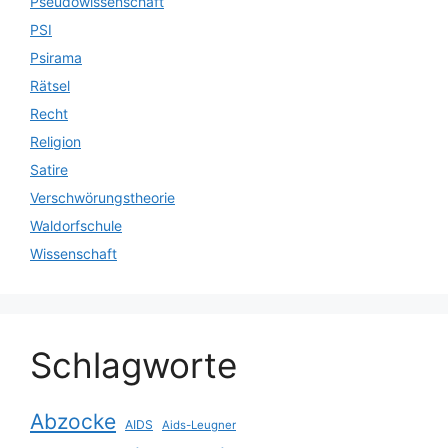
Pseudowissenschaft
PSI
Psirama
Rätsel
Recht
Religion
Satire
Verschwörungstheorie
Waldorfschule
Wissenschaft
Schlagworte
Abzocke
AIDS
Aids-Leugner