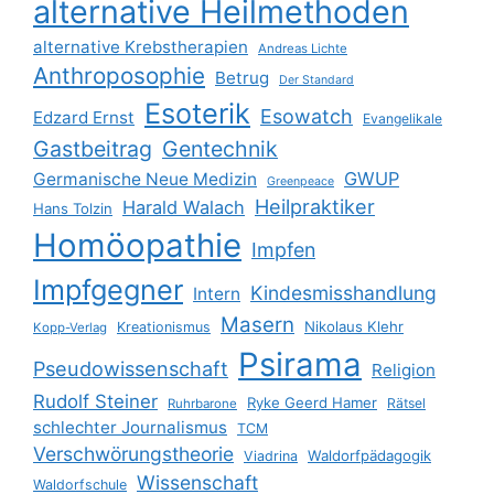
alternative Heilmethoden
alternative Krebstherapien
Andreas Lichte
Anthroposophie
Betrug
Der Standard
Esoterik
Esowatch
Edzard Ernst
Evangelikale
Gastbeitrag
Gentechnik
GWUP
Germanische Neue Medizin
Greenpeace
Heilpraktiker
Harald Walach
Hans Tolzin
Homöopathie
Impfen
Impfgegner
Kindesmisshandlung
Intern
Masern
Nikolaus Klehr
Kreationismus
Kopp-Verlag
Psirama
Pseudowissenschaft
Religion
Rudolf Steiner
Ryke Geerd Hamer
Rätsel
Ruhrbarone
schlechter Journalismus
TCM
Verschwörungstheorie
Waldorfpädagogik
Viadrina
Wissenschaft
Waldorfschule