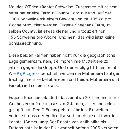
Maurice O’Brien züchtet Schweine. Zusammen mit seinem
Vater hat er eine Farm in County Cork in Irland, auf der
1.000 Schweine mit einem Gewicht von ca. 105 kg pro
Woche produziert werden. Eugene Sheehans Farm, im
selben County, ist etwas kleiner und produziert nur
155 Schweine pro Woche. Und nein, das wird jetzt keine
Schlussrechnung.
Diese beiden Farmen haben nicht nur die geographische
Lage gemeinsam, nein, sie impfen ihre Muttertiere 2x
jährlich gegen die Grippe. Und der Erfolg gibt ihnen recht.
Wie
PigProgress
berichtet, werden die Muttertiere häufiger
trächtig, mehr Ferkel überleben und beide, Muttertiere und
Ferkel, sind seltener krank.
Eugene Sheehan erläutert, dass er etwa 20 Tiere mehr pro
Woche verkaufen kann als vor 2 Jahren, als er noch nicht
geimpft hat. Den O’Briens geht es ähnlich. Ein weiterer
Vorteil ist, dass der Antibiotika-Verbrauch gesenkt werden
konnte. (Anmerkung: Der Einsatz von Antibiotika als
Futterzusatz ist in der EU zwar seit Anfang 2006 verboten,