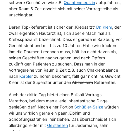
schwere Geschütze wie z.B.
Quantenmedizin
aufgefahren,
aber Raum & Zeit erweist sich mit seiner Vortragsreihe als
unschlagbar.
Deren Top-Referent ist sicher der „Krebsarzt“
Dr. Klehr
, der
zwar eigentlich Hautarzt ist, sich aber einfach mal als
Krebsspezialist bezeichnet. Dass er gerade in Salzburg vor
Gericht steht und mit bis zu 10 Jahren Haft (wir drücken
ihm die Daumen!) rechnen muss, hält ihn nicht davon ab,
seinen Geschäften nachzugehen und nach
Opfern
zukünftigen Patienten zu suchen. Dass man in der
Vortragsreihe von Raum & Zeit z.B. auch Chakrenbalance
nach
Körbler
zu hören bekommt, fällt gar nicht ins Gewicht:
Klehr ist der Superstar unter den
Abzockern
Referenten.
Auch der dritte Tag bietet einen
Bullshit
Vortrags-
Marathon, bei dem man allerlei phantastische Dinge
genießen darf. Nach einer Portion
Schüßler-Salze
würden
wir uns wirklich gerne ein paar „Elohim und
Schöpfungsstrahlen“ reinziehen. Das überschneidet sich
allerdings leider mit
Geistheilen
für Jedermann, sehr