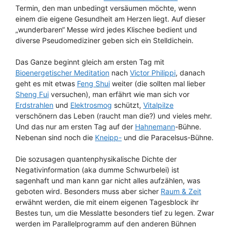
Termin, den man unbedingt versäumen möchte, wenn
einem die eigene Gesundheit am Herzen liegt. Auf dieser
„wunderbaren“ Messe wird jedes Klischee bedient und
diverse Pseudomediziner geben sich ein Stelldichein.
Das Ganze beginnt gleich am ersten Tag mit
Bioenergetischer Meditation
nach
Victor Philippi
, danach
geht es mit etwas
Feng Shui
weiter (die sollten mal lieber
Sheng Fui
versuchen), man erfährt wie man sich vor
Erdstrahlen
und
Elektrosmog
schützt,
Vitalpilze
verschönern das Leben (raucht man die?) und vieles mehr.
Und das nur am ersten Tag auf der
Hahnemann
-Bühne.
Nebenan sind noch die
Kneipp-
und die Paracelsus-Bühne.
Die sozusagen quantenphysikalische Dichte der
Negativinformation (aka dumme Schwurbelei) ist
sagenhaft und man kann gar nicht alles aufzählen, was
geboten wird. Besonders muss aber sicher
Raum & Zeit
erwähnt werden, die mit einem eigenen Tagesblock ihr
Bestes tun, um die Messlatte besonders tief zu legen. Zwar
werden im Parallelprogramm auf den anderen Bühnen