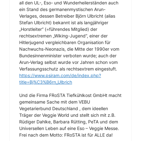
all den UL-, Eso- und Wunderheilerständen auch
ein Stand des germanenmystischen Arun-
Verlages, dessen Betreiber Björn Ulbricht (alias
Stefan Ulbricht) bekannt ist als langjähriger
„Horstleiter“ (=führendes Mitglied) der
rechtsextremen „Wiking-Jugend“, einer der
Hitlerjugend vergleichbaren Organisation für
Nachwuchs-Neonazis, die Mitte der 1990er vom
Bundesinnenminister verboten wurde; auch der
Arun-Verlag selbst wurde vor Jahren schon vom
Verfassungsschutz als rechtsextrem eingestuft.
https://www.psiram.com/de/index.php?
title=Bj%C3%B6rn_Ulbrich
Und die Firma FRoSTA Tiefkühlkost GmbHt macht
gemeinsame Sache mit dem VEBU
Vegetarierbund Deutschland , dem ideellen
Träger der Veggie World und stellt sich mit z.B.
Rüdiger Dahlke, Barbara Rütting, PeTA und dem
Universellen Leben auf eine Eso – Veggie Messe.
Frei nach dem Motto: FRoSTA ist für ALLE da!