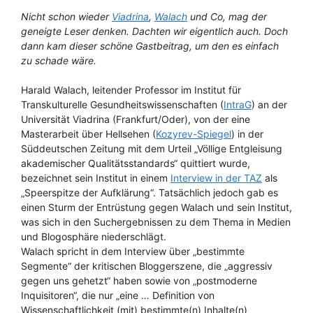
Nicht schon wieder
Viadrina
,
Walach
und Co, mag der
geneigte Leser denken. Dachten wir eigentlich auch. Doch
dann kam dieser schöne Gastbeitrag, um den es einfach
zu schade wäre.
Harald Walach, leitender Professor im Institut für
Transkulturelle Gesundheitswissenschaften (
IntraG
) an der
Universität Viadrina (Frankfurt/Oder), von der eine
Masterarbeit über Hellsehen (
Kozyrev-Spiegel
) in der
Süddeutschen Zeitung mit dem Urteil „Völlige Entgleisung
akademischer Qualitätsstandards“ quittiert wurde,
bezeichnet sein Institut in einem
Interview in der TAZ
als
„Speerspitze der Aufklärung“. Tatsächlich jedoch gab es
einen Sturm der Entrüstung gegen Walach und sein Institut,
was sich in den Suchergebnissen zu dem Thema in Medien
und Blogosphäre niederschlägt.
Walach spricht in dem Interview über „bestimmte
Segmente“ der kritischen Bloggerszene, die „aggressiv
gegen uns gehetzt“ haben sowie von „postmoderne
Inquisitoren“, die nur „eine … Definition von
Wissenschaftlichkeit (mit) bestimmte(n) Inhalte(n)