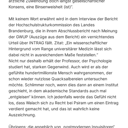
ärztliche Zuwendung doch längst gesellschaftlicher
Konsens, eine Binsenweisheit (ist)“.
Mit keinem Wort erwähnt wird in dem Interview der Bericht
der Hochschulstrukturkommission des Landes
Brandenburg, die in ihrem Abschlussbericht nach Meinung
der GWUP (Auszüge aus dem Bericht) ein vernichtendes
Urteil über INTRAG fällt. Zitat: „Ein wissenschaftlicher
Hintergrund vom Range universitärer Medizin lässt sich
dabei nicht in ausreichendem Maße feststellen.“
Nicht nur deshalb erhält der Professor, der Psychologie
studiert hat, starken Gegenwind. Auch wird er als der
gefühlte hundertmillionste Mensch wahrgenommen, der
schon wieder nutzlose Quacksalbereien untersuchen
möchte. Schlimmer noch, wenn dies dann an einem Institut
geschieht, in dem akademische Standards auch mal
„entgleisen“ können. Ich jedenfalls werde das Gefühl nicht
los, dass Walach sich zu Recht bei Psiram um einen Eintrag
verdient gemacht hat, und das ist wahrlich keine
Auszeichnung.
Übrigens: die angeblich von „postmodernen Inquisitoren“