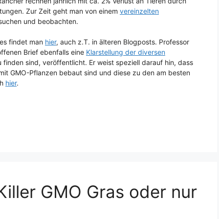
Rancher rechnen jährlich mit ca. 2% Verlust an Tieren durch
ftungen. Zur Zeit geht man von einem
vereinzelten
rsuchen und beobachten.
des findet man
hier
, auch z.T. in älteren Blogposts. Professor
ffenen Brief ebenfalls eine
Klarstellung der diversen
 finden sind, veröffentlicht. Er weist speziell darauf hin, dass
n mit GMO-Pflanzen bebaut sind und diese zu den am besten
ch
hier
.
iller GMO Gras oder nur