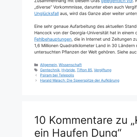
Zusammenhang mit diesem Gras
gelegentlich vor
. 
„diverse“ Vorkommnisse, darunter eben auch Vergi
Unglücksfall
aus, wird das Ganze aber weiter unte
Eine sehr genaue Aufarbeitung des aktuellen Stan
Hancock von der Georgia-Universität hat in einem o
Fehlbehauptungen
, die in Internet und Zeitungen zu
1,6 Millionen Quadratkilometer Land in 30 Länder
untersuchten Pflanzen der Welt gehören. Siehe au
Kategorien
Allgemein
,
Wissenschaft
Schlagwörter
Gentechnik
,
Hybride
,
Tifton 85
,
Vergiftung
Psiram bei Telepolis
Harald Walach: Die Speerspitze der Aufklärung
10 Kommentare zu „K
ein Haufen Dung“