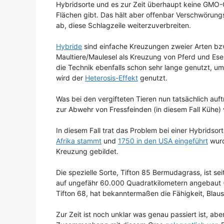
Hybridsorte und es zur Zeit überhaupt keine GMO-G
Flächen gibt. Das hält aber offenbar Verschwörung
ab, diese Schlagzeile weiterzuverbreiten.
Hybride
sind einfache Kreuzungen zweier Arten bzw.
Maultiere/Maulesel als Kreuzung von Pferd und Esel.
die Technik ebenfalls schon sehr lange genutzt, u
wird der
Heterosis-Effekt
genutzt.
Was bei den vergifteten Tieren nun tatsächlich auftr
zur Abwehr von Fressfeinden (in diesem Fall Kühe)
In diesem Fall trat das Problem bei einer Hybridsor
Afrika stammt
und
1750 in den USA eingeführt
wurd
Kreuzung gebildet.
Die spezielle Sorte, Tifton 85 Bermudagrass, ist se
auf ungefähr 60.000 Quadratkilometern angebaut (D
Tifton 68, hat bekanntermaßen die Fähigkeit, Blaus
Zur Zeit ist noch unklar was genau passiert ist, ab