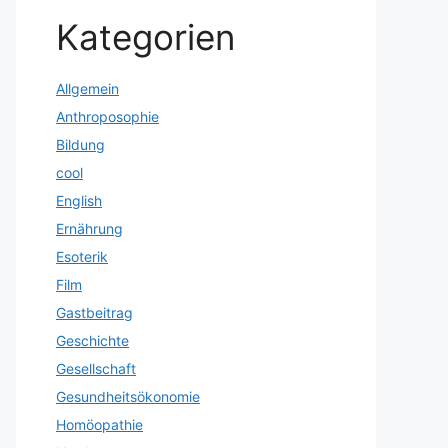
Kategorien
Allgemein
Anthroposophie
Bildung
cool
English
Ernährung
Esoterik
Film
Gastbeitrag
Geschichte
Gesellschaft
Gesundheitsökonomie
Homöopathie