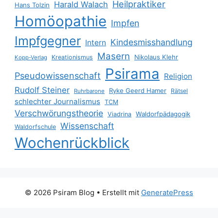
Heilpraktiker
Harald Walach
Hans Tolzin
Homöopathie
Impfen
Impfgegner
Kindesmisshandlung
Intern
Masern
Nikolaus Klehr
Kreationismus
Kopp-Verlag
Psirama
Pseudowissenschaft
Religion
Rudolf Steiner
Ryke Geerd Hamer
Rätsel
Ruhrbarone
schlechter Journalismus
TCM
Verschwörungstheorie
Waldorfpädagogik
Viadrina
Wissenschaft
Waldorfschule
Wochenrückblick
© 2026 Psiram Blog
• Erstellt mit
GeneratePress