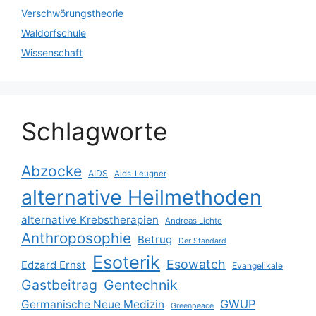
Verschwörungstheorie
Waldorfschule
Wissenschaft
Schlagworte
Abzocke
AIDS
Aids-Leugner
alternative Heilmethoden
alternative Krebstherapien
Andreas Lichte
Anthroposophie
Betrug
Der Standard
Esoterik
Esowatch
Edzard Ernst
Evangelikale
Gastbeitrag
Gentechnik
GWUP
Germanische Neue Medizin
Greenpeace