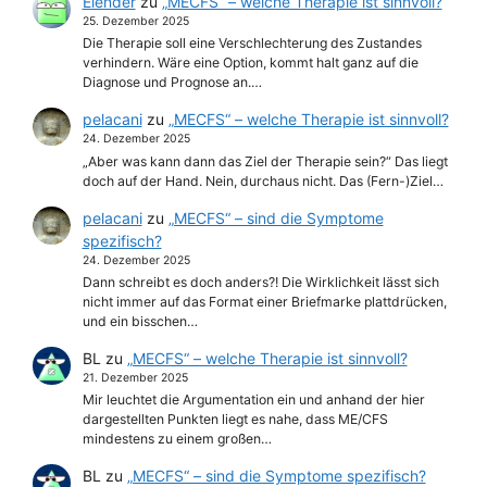
Elender
zu
„MECFS“ – welche Therapie ist sinnvoll?
25. Dezember 2025
Die Therapie soll eine Verschlechterung des Zustandes
verhindern. Wäre eine Option, kommt halt ganz auf die
Diagnose und Prognose an.…
pelacani
zu
„MECFS“ – welche Therapie ist sinnvoll?
24. Dezember 2025
„Aber was kann dann das Ziel der Therapie sein?“ Das liegt
doch auf der Hand. Nein, durchaus nicht. Das (Fern-)Ziel…
pelacani
zu
„MECFS“ – sind die Symptome
spezifisch?
24. Dezember 2025
Dann schreibt es doch anders?! Die Wirklichkeit lässt sich
nicht immer auf das Format einer Briefmarke plattdrücken,
und ein bisschen…
BL
zu
„MECFS“ – welche Therapie ist sinnvoll?
21. Dezember 2025
Mir leuchtet die Argumentation ein und anhand der hier
dargestellten Punkten liegt es nahe, dass ME/CFS
mindestens zu einem großen…
BL
zu
„MECFS“ – sind die Symptome spezifisch?