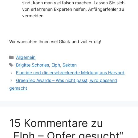
sind, kann man viel falsch machen. Lassen Sie sich
von erfahrenen Experten helfen, Anfängerfehler zu
vermeiden.
Wir wünschen Ihnen viel Glück und viel Erfolg!
Kategorien
Allgemein
Schlagwörter
Brigitte Schories
,
Elph
,
Sekten
Fluoride und die erschreckende Meldung aus Harvard
GreenTec Awards – Was nicht passt, wird passend
gemacht
15 Kommentare zu
„Elph – Opfer gesucht“