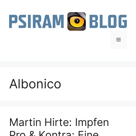
Zum
Inhalt
springen
Menü
Albonico
Martin Hirte: Impfen
Pro & Kontra: Eine