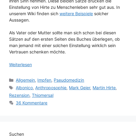
ihren Sinn nehmen. Diese beiden Sätze drücken die
Einstellung von Hirte zu Menschenleben sehr gut aus. In
unserem Wiki finden sich
weitere Beispiele
solcher
Aussagen.
Als Vater oder Mutter sollte man sich schon bei diesen
Sätzen auf den ersten Seiten des Buches überlegen, ob
man jemand mit einer solchen Einstellung wirklich sein
Vertrauen schenken möchte.
Weiterlesen
Kategorien
Allgemein
,
Impfen
,
Pseudomedizin
Schlagwörter
Albonico
,
Anthroposophie
,
Mark Geier
,
Martin Hirte
,
Rezension
,
Thiomersal
36 Kommentare
Suchen