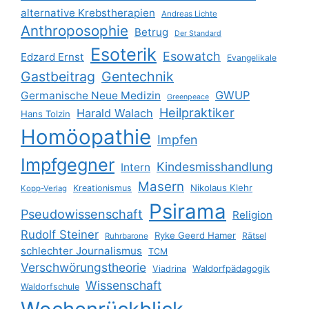
alternative Krebstherapien
Andreas Lichte
Anthroposophie
Betrug
Der Standard
Esoterik
Esowatch
Edzard Ernst
Evangelikale
Gastbeitrag
Gentechnik
GWUP
Germanische Neue Medizin
Greenpeace
Heilpraktiker
Harald Walach
Hans Tolzin
Homöopathie
Impfen
Impfgegner
Kindesmisshandlung
Intern
Masern
Nikolaus Klehr
Kreationismus
Kopp-Verlag
Psirama
Pseudowissenschaft
Religion
Rudolf Steiner
Ryke Geerd Hamer
Rätsel
Ruhrbarone
schlechter Journalismus
TCM
Verschwörungstheorie
Waldorfpädagogik
Viadrina
Wissenschaft
Waldorfschule