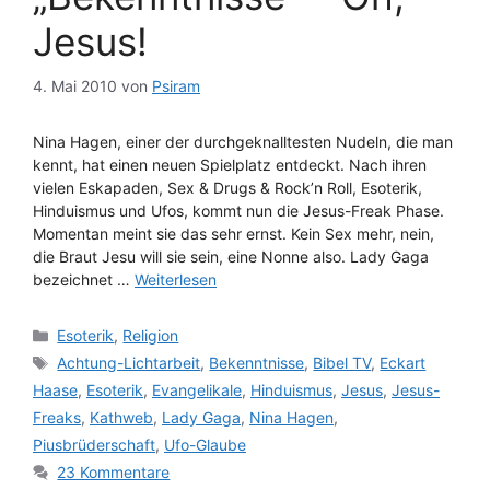
Jesus!
4. Mai 2010
von
Psiram
Nina Hagen, einer der durchgeknalltesten Nudeln, die man
kennt, hat einen neuen Spielplatz entdeckt. Nach ihren
vielen Eskapaden, Sex & Drugs & Rock’n Roll, Esoterik,
Hinduismus und Ufos, kommt nun die Jesus-Freak Phase.
Momentan meint sie das sehr ernst. Kein Sex mehr, nein,
die Braut Jesu will sie sein, eine Nonne also. Lady Gaga
bezeichnet …
Weiterlesen
Kategorien
Esoterik
,
Religion
Schlagwörter
Achtung-Lichtarbeit
,
Bekenntnisse
,
Bibel TV
,
Eckart
Haase
,
Esoterik
,
Evangelikale
,
Hinduismus
,
Jesus
,
Jesus-
Freaks
,
Kathweb
,
Lady Gaga
,
Nina Hagen
,
Piusbrüderschaft
,
Ufo-Glaube
23 Kommentare