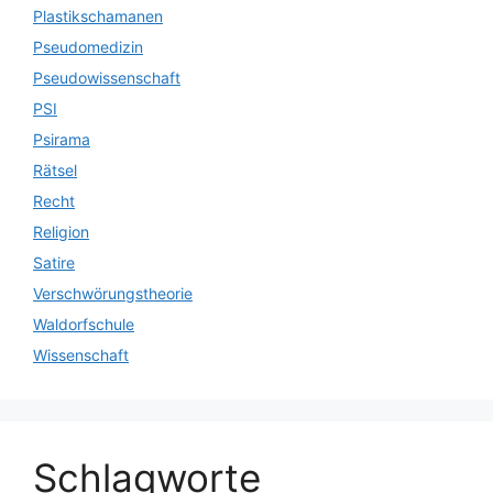
Plastikschamanen
Pseudomedizin
Pseudowissenschaft
PSI
Psirama
Rätsel
Recht
Religion
Satire
Verschwörungstheorie
Waldorfschule
Wissenschaft
Schlagworte