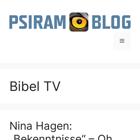
Zum
Inhalt
springen
Menü
Bibel TV
Nina Hagen:
„Bekenntnisse“ – Oh,