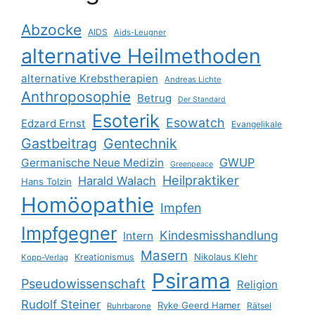
Abzocke
AIDS
Aids-Leugner
alternative Heilmethoden
alternative Krebstherapien
Andreas Lichte
Anthroposophie
Betrug
Der Standard
Esoterik
Esowatch
Edzard Ernst
Evangelikale
Gastbeitrag
Gentechnik
GWUP
Germanische Neue Medizin
Greenpeace
Heilpraktiker
Harald Walach
Hans Tolzin
Homöopathie
Impfen
Impfgegner
Kindesmisshandlung
Intern
Masern
Nikolaus Klehr
Kreationismus
Kopp-Verlag
Psirama
Pseudowissenschaft
Religion
Rudolf Steiner
Ryke Geerd Hamer
Rätsel
Ruhrbarone