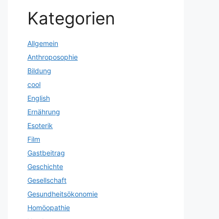
Kategorien
Allgemein
Anthroposophie
Bildung
cool
English
Ernährung
Esoterik
Film
Gastbeitrag
Geschichte
Gesellschaft
Gesundheitsökonomie
Homöopathie