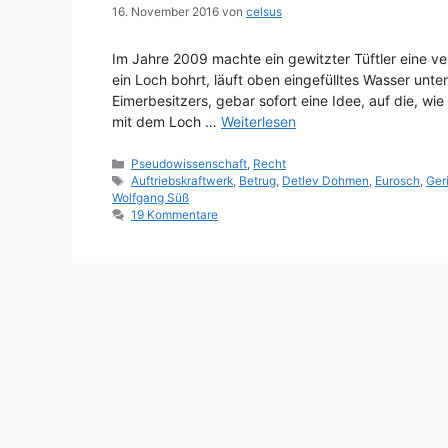
16. November 2016
von
celsus
Im Jahre 2009 machte ein gewitzter Tüftler eine 
ein Loch bohrt, läuft oben eingefülltes Wasser unt
Eimerbesitzers, gebar sofort eine Idee, auf die, w
mit dem Loch …
Weiterlesen
Kategorien
Pseudowissenschaft
,
Recht
Schlagwörter
Auftriebskraftwerk
,
Betrug
,
Detlev Dohmen
,
Eurosch
,
Ger
Wolfgang Süß
19 Kommentare