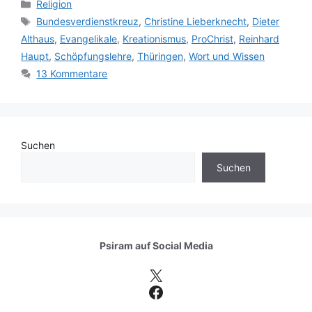
Kategorien
Religion
Schlagwörter
Bundesverdienstkreuz
,
Christine Lieberknecht
,
Dieter
Althaus
,
Evangelikale
,
Kreationismus
,
ProChrist
,
Reinhard
Haupt
,
Schöpfungslehre
,
Thüringen
,
Wort und Wissen
13 Kommentare
Suchen
Suchen
Psiram auf
Social Media
X
Facebook