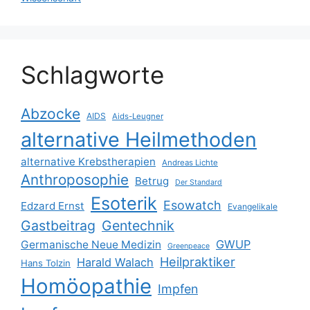
Schlagworte
Abzocke
AIDS
Aids-Leugner
alternative Heilmethoden
alternative Krebstherapien
Andreas Lichte
Anthroposophie
Betrug
Der Standard
Esoterik
Esowatch
Edzard Ernst
Evangelikale
Gastbeitrag
Gentechnik
GWUP
Germanische Neue Medizin
Greenpeace
Heilpraktiker
Harald Walach
Hans Tolzin
Homöopathie
Impfen