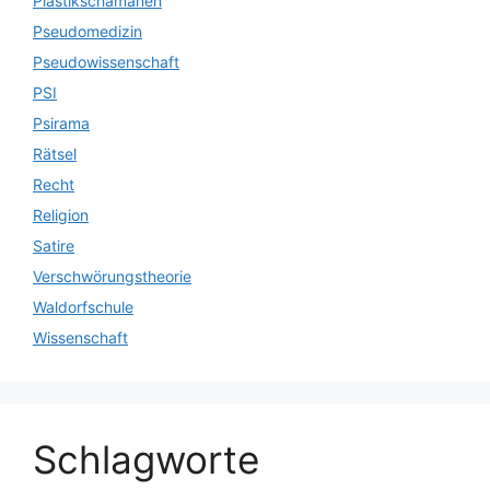
Plastikschamanen
Pseudomedizin
Pseudowissenschaft
PSI
Psirama
Rätsel
Recht
Religion
Satire
Verschwörungstheorie
Waldorfschule
Wissenschaft
Schlagworte