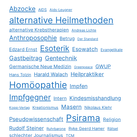
Abzocke
AIDS
Aids-Leugner
alternative Heilmethoden
alternative Krebstherapien
Andreas Lichte
Anthroposophie
Betrug
Der Standard
Esoterik
Esowatch
Edzard Ernst
Evangelikale
Gastbeitrag
Gentechnik
GWUP
Germanische Neue Medizin
Greenpeace
Heilpraktiker
Harald Walach
Hans Tolzin
Homöopathie
Impfen
Impfgegner
Kindesmisshandlung
Intern
Masern
Nikolaus Klehr
Kreationismus
Kopp-Verlag
Psirama
Pseudowissenschaft
Religion
Rudolf Steiner
Ryke Geerd Hamer
Rätsel
Ruhrbarone
schlechter Journalismus
TCM