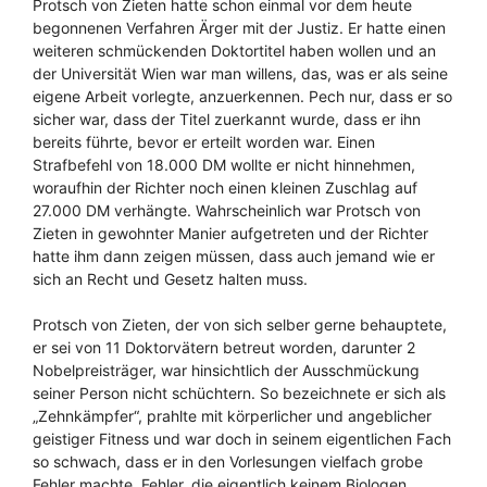
Protsch von Zieten hatte schon einmal vor dem heute
begonnenen Verfahren Ärger mit der Justiz. Er hatte einen
weiteren schmückenden Doktortitel haben wollen und an
der Universität Wien war man willens, das, was er als seine
eigene Arbeit vorlegte, anzuerkennen. Pech nur, dass er so
sicher war, dass der Titel zuerkannt wurde, dass er ihn
bereits führte, bevor er erteilt worden war. Einen
Strafbefehl von 18.000 DM wollte er nicht hinnehmen,
woraufhin der Richter noch einen kleinen Zuschlag auf
27.000 DM verhängte. Wahrscheinlich war Protsch von
Zieten in gewohnter Manier aufgetreten und der Richter
hatte ihm dann zeigen müssen, dass auch jemand wie er
sich an Recht und Gesetz halten muss.
Protsch von Zieten, der von sich selber gerne behauptete,
er sei von 11 Doktorvätern betreut worden, darunter 2
Nobelpreisträger, war hinsichtlich der Ausschmückung
seiner Person nicht schüchtern. So bezeichnete er sich als
„Zehnkämpfer“, prahlte mit körperlicher und angeblicher
geistiger Fitness und war doch in seinem eigentlichen Fach
so schwach, dass er in den Vorlesungen vielfach grobe
Fehler machte. Fehler, die eigentlich keinem Biologen