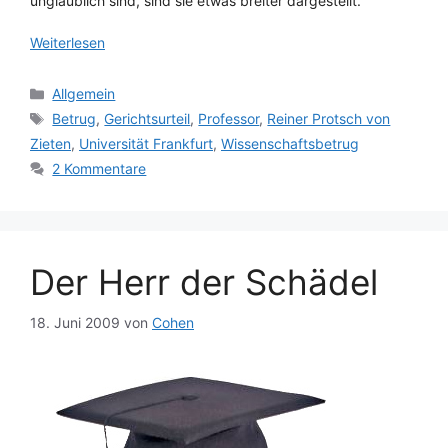
unglaublich sind, sind sie etwas breiter dargestellt.
Weiterlesen
Kategorien
Allgemein
Schlagwörter
Betrug
,
Gerichtsurteil
,
Professor
,
Reiner Protsch von
Zieten
,
Universität Frankfurt
,
Wissenschaftsbetrug
2 Kommentare
Der Herr der Schädel
18. Juni 2009
von
Cohen