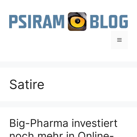
Zum
Inhalt
springen
Menü
Satire
Big-Pharma investiert
noch mehr in Online-