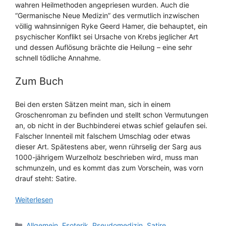
wahren Heilmethoden angepriesen wurden. Auch die
“Germanische Neue Medizin” des vermutlich inzwischen
völlig wahnsinnigen Ryke Geerd Hamer, die behauptet, ein
psychischer Konflikt sei Ursache von Krebs jeglicher Art
und dessen Auflösung brächte die Heilung – eine sehr
schnell tödliche Annahme.
Zum Buch
Bei den ersten Sätzen meint man, sich in einem
Groschenroman zu befinden und stellt schon Vermutungen
an, ob nicht in der Buchbinderei etwas schief gelaufen sei.
Falscher Innenteil mit falschem Umschlag oder etwas
dieser Art. Spätestens aber, wenn rührselig der Sarg aus
1000-jährigem Wurzelholz beschrieben wird, muss man
schmunzeln, und es kommt das zum Vorschein, was vorn
drauf steht: Satire.
Weiterlesen
Kategorien
Allgemein
,
Esoterik
,
Pseudomedizin
,
Satire