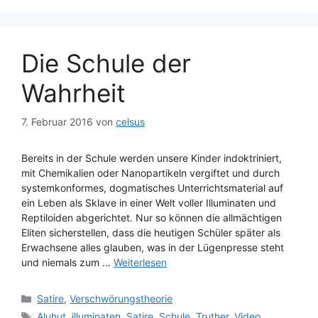
Die Schule der
Wahrheit
7. Februar 2016
von
celsus
Bereits in der Schule werden unsere Kinder indoktriniert,
mit Chemikalien oder Nanopartikeln vergiftet und durch
systemkonformes, dogmatisches Unterrichtsmaterial auf
ein Leben als Sklave in einer Welt voller Illuminaten und
Reptiloiden abgerichtet. Nur so können die allmächtigen
Eliten sicherstellen, dass die heutigen Schüler später als
Erwachsene alles glauben, was in der Lügenpresse steht
und niemals zum …
Weiterlesen
Kategorien
Satire
,
Verschwörungstheorie
Schlagwörter
Aluhut
,
illuminaten
,
Satire
,
Schule
,
Truther
,
Video
,