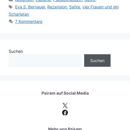
Schlagwörter
Eva S. Bernauer
,
Rezension
,
Satire
,
vier Frauen und ein
Scharlatan
7 Kommentare
Suchen
Suchen
Psiram auf
Social Media
X
Facebook
Mehr von Psiram