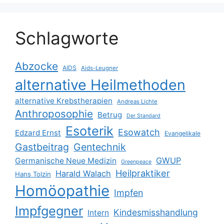
Schlagworte
Abzocke
AIDS
Aids-Leugner
alternative Heilmethoden
alternative Krebstherapien
Andreas Lichte
Anthroposophie
Betrug
Der Standard
Esoterik
Esowatch
Edzard Ernst
Evangelikale
Gastbeitrag
Gentechnik
GWUP
Germanische Neue Medizin
Greenpeace
Heilpraktiker
Harald Walach
Hans Tolzin
Homöopathie
Impfen
Impfgegner
Kindesmisshandlung
Intern