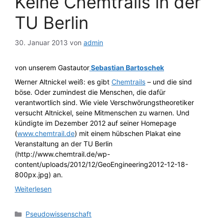
Keine Chemtrails in der
TU Berlin
30. Januar 2013
von
admin
von unserem Gastautor
Sebastian Bartoschek
Werner Altnickel weiß: es gibt
Chemtrails
– und die sind
böse. Oder zumindest die Menschen, die dafür
verantwortlich sind. Wie viele Verschwörungstheoretiker
versucht Altnickel, seine Mitmenschen zu warnen. Und
kündigte im Dezember 2012 auf seiner Homepage
(
www.chemtrail.de
) mit einem hübschen Plakat eine
Veranstaltung an der TU Berlin
(http://www.chemtrail.de/wp-
content/uploads/2012/12/GeoEngineering2012-12-18-
800px.jpg) an.
Weiterlesen
Kategorien
Pseudowissenschaft