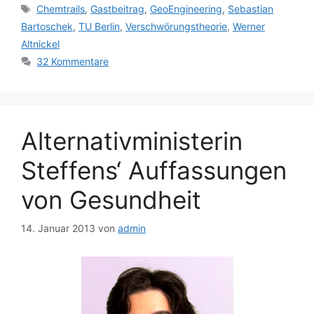
Schlagwörter
Chemtrails
,
Gastbeitrag
,
GeoEngineering
,
Sebastian
Bartoschek
,
TU Berlin
,
Verschwörungstheorie
,
Werner
Altnickel
32 Kommentare
Alternativministerin
Steffens‘ Auffassungen
von Gesundheit
14. Januar 2013
von
admin