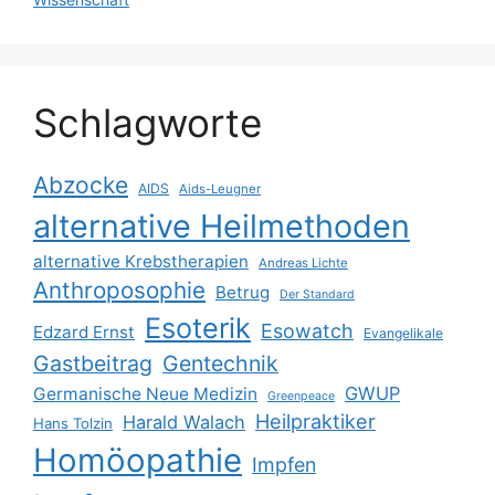
Schlagworte
Abzocke
AIDS
Aids-Leugner
alternative Heilmethoden
alternative Krebstherapien
Andreas Lichte
Anthroposophie
Betrug
Der Standard
Esoterik
Esowatch
Edzard Ernst
Evangelikale
Gastbeitrag
Gentechnik
GWUP
Germanische Neue Medizin
Greenpeace
Heilpraktiker
Harald Walach
Hans Tolzin
Homöopathie
Impfen