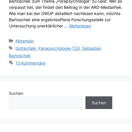
Bartoschek zum Thema „Parapsychologie“ zu Gast. Wer es
verpasst hat, der findet den Beitrag in der ARD-Mediathek.
Wie man bei der GWUP detailliert nachlesen kann, möchte
Bartoschek eine ergebnisoffene Forschungsstelle zur
Untersuchung unerklärlicher …
Weiterlesen
Kategorien
Allgemein
Schlagwörter
Gottschalk
,
Parapsychologie-TÜV
,
Sebastian
Bartoschek
13 Kommentare
Suchen
Suchen