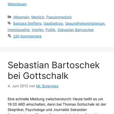
Weiterlesen
Kategorien
Allgemein
,
Medizin
,
Pseudomedizin
Schlagwörter
Barbara Steffens
,
Gastbeitrag
,
Gesundheitsministerium
,
Homöopathie
,
Impfen
,
Politik
,
Sebastian Bartoschek
220 Kommentare
Sebastian Bartoschek
bei Gottschalk
4. Juni 2012
von
Mr. Bojangles
Eine schnelle Meldung zwischendurch: Heute heißt es um
19:20 ARD einschalten, denn bei Thomas Gottschalk ist der
Skeptiker, Psychologe und Journalist Sebastian