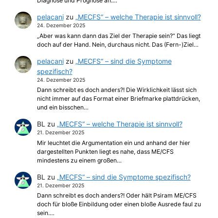
Diagnose und Prognose an.…
pelacani
zu
„MECFS“ – welche Therapie ist sinnvoll?
24. Dezember 2025
„Aber was kann dann das Ziel der Therapie sein?“ Das liegt
doch auf der Hand. Nein, durchaus nicht. Das (Fern-)Ziel…
pelacani
zu
„MECFS“ – sind die Symptome
spezifisch?
24. Dezember 2025
Dann schreibt es doch anders?! Die Wirklichkeit lässt sich
nicht immer auf das Format einer Briefmarke plattdrücken,
und ein bisschen…
BL
zu
„MECFS“ – welche Therapie ist sinnvoll?
21. Dezember 2025
Mir leuchtet die Argumentation ein und anhand der hier
dargestellten Punkten liegt es nahe, dass ME/CFS
mindestens zu einem großen…
BL
zu
„MECFS“ – sind die Symptome spezifisch?
21. Dezember 2025
Dann schreibt es doch anders?! Oder hält Psiram ME/CFS
doch für bloße Einbildung oder einen bloße Ausrede faul zu
sein.…