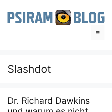
Zum
Inhalt
springen
Menü
Slashdot
Dr. Richard Dawkins
und warum es nicht