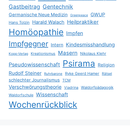
Gastbeitrag
Gentechnik
GWUP
Germanische Neue Medizin
Greenpeace
Heilpraktiker
Harald Walach
Hans Tolzin
Homöopathie
Impfen
Impfgegner
Kindesmisshandlung
Intern
Masern
Nikolaus Klehr
Kreationismus
Kopp-Verlag
Psirama
Pseudowissenschaft
Religion
Rudolf Steiner
Ryke Geerd Hamer
Rätsel
Ruhrbarone
schlechter Journalismus
TCM
Verschwörungstheorie
Waldorfpädagogik
Viadrina
Wissenschaft
Waldorfschule
Wochenrückblick