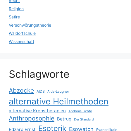
Recht
Religion
Satire
Verschwörungstheorie
Waldorfschule
Wissenschaft
Schlagworte
Abzocke
AIDS
Aids-Leugner
alternative Heilmethoden
alternative Krebstherapien
Andreas Lichte
Anthroposophie
Betrug
Der Standard
Esoterik
Esowatch
Edzard Ernst
Evangelikale